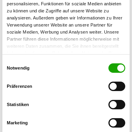
59759 Arnsberg-Hüsten
personalisieren, Funktionen für soziale Medien anbieten
zu können und die Zugriffe auf unsere Website zu
analysieren. Außerdem geben wir Informationen zu Ihrer
OG - Werl e.V.
Verwendung unserer Website an unsere Partner für
Westuffler Weg
soziale Medien, Werbung und Analysen weiter. Unsere
Details
59457 Werl
Partner führen diese Informationen möglicherweise mit
weiteren Daten zusammen, die Sie ihnen bereitgestellt
haben oder die sie im Rahmen Ihrer Nutzung der Dienste
OG - Werries
gesammelt haben. Sie geben Einwilligung zu unseren
Ostholz 8
Einwilligungsauswahl
Details
Cookies, wenn Sie unsere Webseite weiterhin nutzen.
Notwendig
59071 Hamm
Präferenzen
OG - Wickede/Ruhr
Zum Ostenfeld
Details
58739 Wickede/Ruhr
Statistiken
OG - Erwitte
Marketing
Auf den Thränen