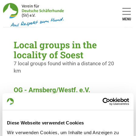
MENU
Local groups in the
locality of Soest
7 local groups found within a distance of 20
km
OG - Arnsberg/Westf. e.V.
Zu den Werkstätten 42
Details
59821 Arnsberg
Diese Webseite verwendet Cookies
OG - Hüsten-Ost
Zur Riggenweide
Wir verwenden Cookies, um Inhalte und Anzeigen zu
Details