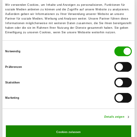
Alte-Golpaer-Straße
Wir verwenden Cookies, um Inhalte und Anzeigen zu personalisieren, Funktionen für
Details
soziale Medien anbieten zu können und die Zugriffe auf unsere Website zu analysieren.
06772 Gräfenhainichen-Möhlau
Außerdem geben wir Informationen zu Ihrer Verwendung unserer Website an unsere
Partner für soziale Medien, Werbung und Analysen weiter. Unsere Partner führen diese
Informationen möglicherweise mit weiteren Daten zusammen, die Sie ihnen bereitgestellt
haben oder die sie im Rahmen Ihrer Nutzung der Dienste gesammelt haben. Sie geben
OG - Dessau-Törten
Einwilligung zu unseren Cookies, wenn Sie unsere Webseite weiterhin nutzen.
Rotkelchenheger 1
Details
06849 Dessau-Roßlau
Einwilligungsauswahl
Notwendig
OG - Piesteritz
Präferenzen
Am Volkspark
Details
06886 Lutherstadt Wittenberg
Statistiken
Marketing
OG - Dessau Parnekel
Tiergarten
Details
06842 Dessau-Roßlau
Details zeigen
Cookies zulassen
OG - Südfläming Mochau