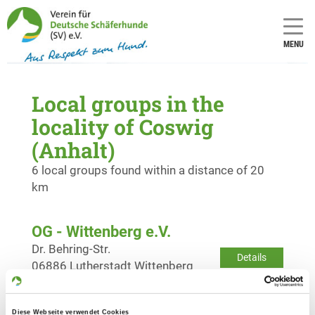
MENU
Local groups in the
locality of Coswig
(Anhalt)
6 local groups found within a distance of 20
km
OG - Wittenberg e.V.
Dr. Behring-Str.
Details
06886 Lutherstadt Wittenberg
OG - Möhlau
Diese Webseite verwendet Cookies