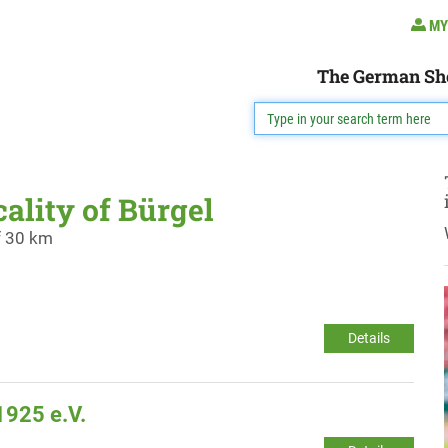
MY
The German Sh
cality of Bürgel
f 30 km
Details
1925 e.V.