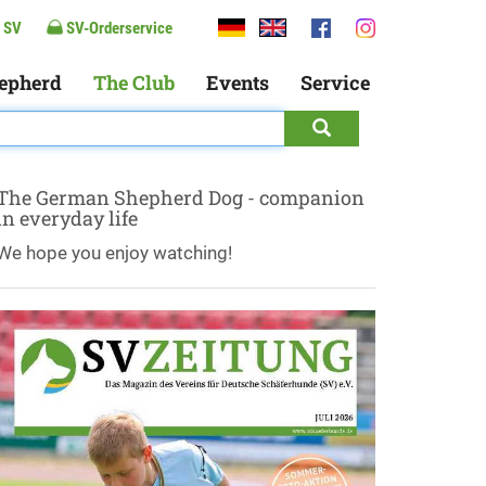
 SV
SV-Orderservice
epherd
The Club
Events
Service
The German Shepherd Dog - companion
in everyday life
We hope you enjoy watching!