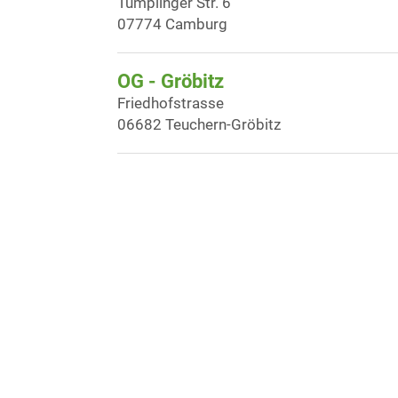
Tümplinger Str. 6
07774 Camburg
OG - Gröbitz
Friedhofstrasse
06682 Teuchern-Gröbitz