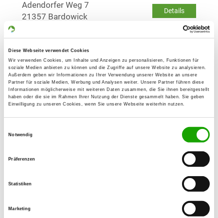
Adendorfer Weg 7
Details
21357 Bardowick
OG - Lüneburg-Deutsch-Evern e.V.
Diese Webseite verwendet Cookies
Kreisstr. 52
Wir verwenden Cookies, um Inhalte und Anzeigen zu personalisieren, Funktionen für
Details
soziale Medien anbieten zu können und die Zugriffe auf unsere Website zu analysieren.
21407 Deutsch-Evern
Außerdem geben wir Informationen zu Ihrer Verwendung unserer Website an unsere
Partner für soziale Medien, Werbung und Analysen weiter. Unsere Partner führen diese
Informationen möglicherweise mit weiteren Daten zusammen, die Sie ihnen bereitgestellt
haben oder die sie im Rahmen Ihrer Nutzung der Dienste gesammelt haben. Sie geben
OG - Bleckede
Einwilligung zu unseren Cookies, wenn Sie unsere Webseite weiterhin nutzen.
Bleckeder Landstr. 10
Details
21354 Bleckede-Alt Garge
Einwilligungsauswahl
Notwendig
OG - Elbufer-Drawehn e.V.
Präferenzen
Neue Breetzer Straße
Details
21354 Bleckede
Statistiken
Marketing
OG - Uelzen e.V.