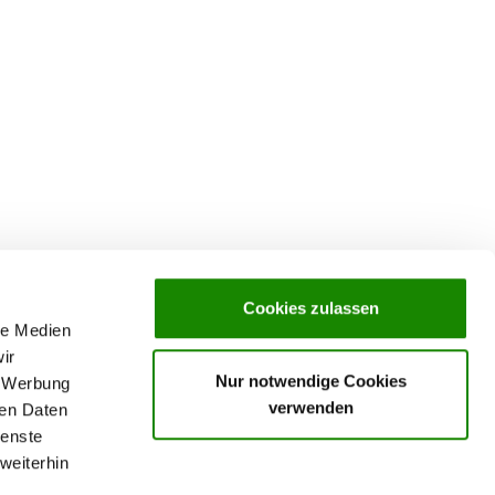
Cookies zulassen
le Medien
ir
Nur notwendige Cookies
, Werbung
verwenden
ren Daten
ienste
Data Privacy declaration
rochures,
weiterhin
Contact
Imprint