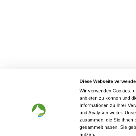
Diese Webseite verwende
Wir verwenden Cookies, um
anbieten zu können und di
Informationen zu Ihrer Ve
The German Shepherd
The Club
und Analysen weiter. Unse
Everything about the breed
Structur
zusammen, die Sie ihnen b
Breeding and upbringing
SV magazine
Activ with dog
Local groups
gesammelt haben. Sie gebe
Helper and saviour
Youth
nutzen.