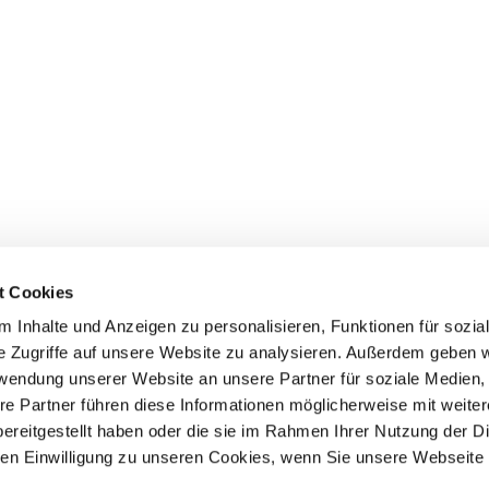
t Cookies
 Inhalte und Anzeigen zu personalisieren, Funktionen für sozia
e Zugriffe auf unsere Website zu analysieren. Außerdem geben w
rwendung unserer Website an unsere Partner für soziale Medien
Events
Service
re Partner führen diese Informationen möglicherweise mit weite
Association's main events
Become a member
ereitgestellt haben oder die sie im Rahmen Ihrer Nutzung der D
Supra-regional events VDH/FCI
Paymentsystem
Events calender
Forms, information b
n Einwilligung zu unseren Cookies, wenn Sie unsere Webseite 
directories