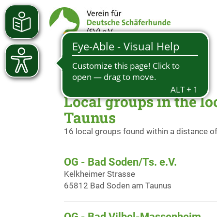
Local groups in the l
Taunus
16 local groups found within a distance o
OG - Bad Soden/Ts. e.V.
Kelkheimer Strasse
65812 Bad Soden am Taunus
OG - Bad Vilbel-Massenheim