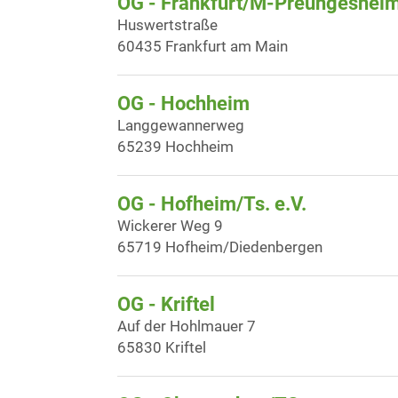
OG - Frankfurt/M-Preungeshei
Huswertstraße
60435 Frankfurt am Main
OG - Hochheim
Langgewannerweg
65239 Hochheim
OG - Hofheim/Ts. e.V.
Wickerer Weg 9
65719 Hofheim/Diedenbergen
OG - Kriftel
Auf der Hohlmauer 7
65830 Kriftel