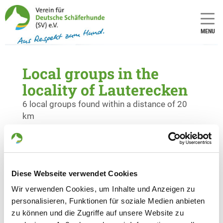
MENU
Local groups in the
locality of Lauterecken
6 local groups found within a distance of 20
km
OG - Altenglan und Umgebung
Welchweiler Straße
Details
66885 Altenglan
Diese Webseite verwendet Cookies
Wir verwenden Cookies, um Inhalte und Anzeigen zu
personalisieren, Funktionen für soziale Medien anbieten
OG - Lauterecken/Pf.
zu können und die Zugriffe auf unsere Website zu
Details