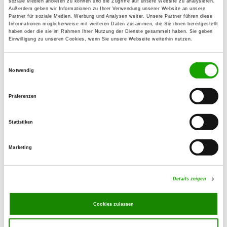
soziale Medien anbieten zu können und die Zugriffe auf unsere Website zu analysieren.
Außerdem geben wir Informationen zu Ihrer Verwendung unserer Website an unsere
Partner für soziale Medien, Werbung und Analysen weiter. Unsere Partner führen diese
OG - Malsch Krs. Karlsruhe
Informationen möglicherweise mit weiteren Daten zusammen, die Sie ihnen bereitgestellt
Am Sportplatz
haben oder die sie im Rahmen Ihrer Nutzung der Dienste gesammelt haben. Sie geben
Details
Einwilligung zu unseren Cookies, wenn Sie unsere Webseite weiterhin nutzen.
76316 Malsch
Einwilligungsauswahl
Notwendig
OG - Mörsch bei Karlsruhe
Keplerstr. 105
Details
Präferenzen
76287 Rheinstetten
Statistiken
OG - Muggensturm e.V.
Malscher Str. 9
Marketing
Details
76461 Muggensturm
Details zeigen
OG - Neureut
Bachenweg (neben Vogelpark)
Cookies zulassen
Details
76149 Karlsruhe