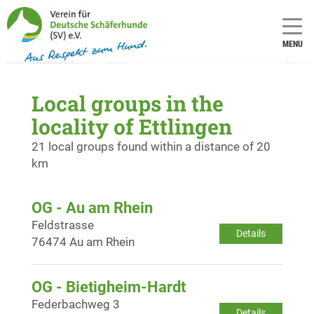
MENU
Local groups in the
locality of Ettlingen
21 local groups found within a distance of 20
km
OG - Au am Rhein
Feldstrasse
Details
76474 Au am Rhein
OG - Bietigheim-Hardt
Federbachweg 3
Details