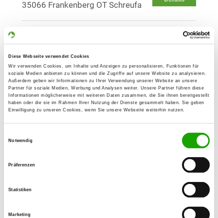
35066 Frankenberg OT Schreufa
OG - Gemünden-Wohra
Am Wartenberg
Details
Diese Webseite verwendet Cookies
35285 Gemünden/Wohra
Wir verwenden Cookies, um Inhalte und Anzeigen zu personalisieren, Funktionen für
soziale Medien anbieten zu können und die Zugriffe auf unsere Website zu analysieren.
Außerdem geben wir Informationen zu Ihrer Verwendung unserer Website an unsere
OG - Kirchhain Bez.Kassel
Partner für soziale Medien, Werbung und Analysen weiter. Unsere Partner führen diese
Informationen möglicherweise mit weiteren Daten zusammen, die Sie ihnen bereitgestellt
Im Gaulsgrund
haben oder die sie im Rahmen Ihrer Nutzung der Dienste gesammelt haben. Sie geben
Details
Einwilligung zu unseren Cookies, wenn Sie unsere Webseite weiterhin nutzen.
35274 Kirchhain
Einwilligungsauswahl
Notwendig
OG - Marburg/Lahn
Gemarkung Wehrda
Details
Präferenzen
35041 Marburg
Statistiken
OG - Oberes Edertal
In der Röthe
Marketing