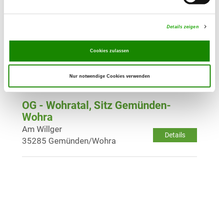
Details
35116 Hatzfeld-Holzhausen
Details zeigen
OG - Stadtallendorf Krs. Marburg
e.V.
Cookies zulassen
Langensteiner Str.
Details
35260 Stadtallendorf
Nur notwendige Cookies verwenden
OG - Wohratal, Sitz Gemünden-
Wohra
Am Willger
Details
35285 Gemünden/Wohra