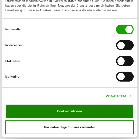
Informationen möglicherweise mit weiteren Daten zusammen, die Sie ihnen bereitgestellt
49448 Stemshorn
haben oder die sie im Rahmen Ihrer Nutzung der Dienste gesammelt haben. Sie geben
Einwilligung zu unseren Cookies, wenn Sie unsere Webseite weiterhin nutzen.
OG - Rehden-Dickel
Einwilligungsauswahl
Am Sportplatz 9
Notwendig
Details
49453 Dickel
Präferenzen
OG - Vechta
Statistiken
Balzweg 4
Details
49377 Vechta
Marketing
OG - Dinklage e.V.
Details zeigen
Am Trenkampsbach 36
Details
49413 Dinklage
Cookies zulassen
Nur notwendige Cookies verwenden