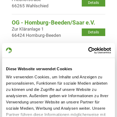
Details
66265 Wahlschied
OG - Homburg-Beeden/Saar e.V.
Zur Kläranlage 1
Details
66424 Homburg-Beeden
OG - Hüttigweiler e.V.
Kiefernweg 25
Details
66557 Hüttigweiler
Diese Webseite verwendet Cookies
Wir verwenden Cookies, um Inhalte und Anzeigen zu
OG - Illingen/Saar e.V.
personalisieren, Funktionen für soziale Medien anbieten
Steinertshaus
zu können und die Zugriffe auf unsere Website zu
Details
66557 Illingen
analysieren. Außerdem geben wir Informationen zu Ihrer
Verwendung unserer Website an unsere Partner für
soziale Medien, Werbung und Analysen weiter. Unsere
OG - Lautzkirchen e.V.
Partner führen diese Informationen möglicherweise mit