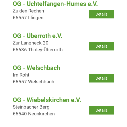
OG - Uchtelfangen-Humes e.V.
Zu den Rechen
Details
66557 Illingen
OG - Überroth e.V.
Zur Langheck 20
Details
66636 Tholey-Überroth
OG - Welschbach
Im Roht
Details
66557 Welschbach
OG - Wiebelskirchen e.V.
Steinbacher Berg
Details
66540 Neunkirchen