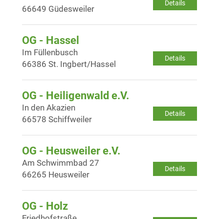
Details
66649 Güdesweiler
OG - Hassel
Im Füllenbusch
Details
66386 St. Ingbert/Hassel
OG - Heiligenwald e.V.
In den Akazien
Details
66578 Schiffweiler
OG - Heusweiler e.V.
Am Schwimmbad 27
Details
66265 Heusweiler
OG - Holz
Friedhofstraße