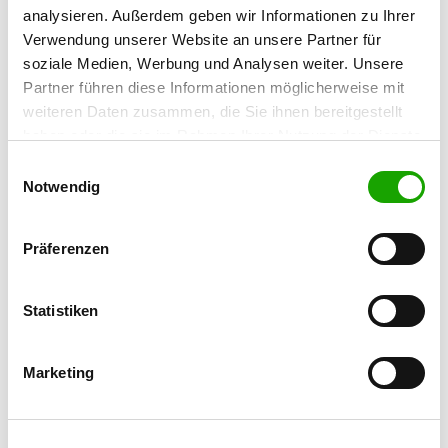
97688 Bad Kissingen-
analysieren. Außerdem geben wir Informationen zu Ihrer
Reiterswiesen
Verwendung unserer Website an unsere Partner für
soziale Medien, Werbung und Analysen weiter. Unsere
Partner führen diese Informationen möglicherweise mit
OG - Schweinfurt e.V.
weiteren Daten zusammen, die Sie ihnen bereitgestellt
Euerbacher Str. 100
Details
haben oder die sie im Rahmen Ihrer Nutzung der Dienste
97424 Schweinfurt
gesammelt haben. Sie geben Einwilligung zu unseren
Einwilligungsauswahl
Cookies, wenn Sie unsere Webseite weiterhin nutzen.
Notwendig
OG - Würzburg e.V.
Im Grund
Präferenzen
Details
97218 Gerbrunn
Statistiken
OG - Gemünden a. Main
Hofweg 35
Details
97737 Gemünden
Marketing
OG - Arnstein