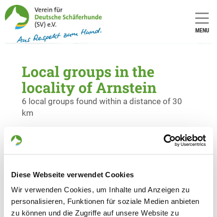
MENU
Local groups in the
locality of Arnstein
6 local groups found within a distance of 30
km
OG - Lohr a. Main
Am Romberg
Details
97816 In Lohr OT Sendelbach
Diese Webseite verwendet Cookies
Wir verwenden Cookies, um Inhalte und Anzeigen zu
OG - Bad Kissingen e.V.
personalisieren, Funktionen für soziale Medien anbieten
Kiefernstraße
zu können und die Zugriffe auf unsere Website zu
Details