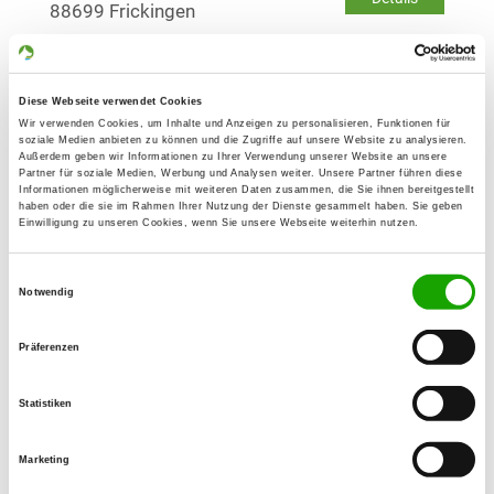
88699 Frickingen
OG - Illmensee
Diese Webseite verwendet Cookies
Sturmbergstr.
Details
Wir verwenden Cookies, um Inhalte und Anzeigen zu personalisieren, Funktionen für
88636 Illmensee
soziale Medien anbieten zu können und die Zugriffe auf unsere Website zu analysieren.
Außerdem geben wir Informationen zu Ihrer Verwendung unserer Website an unsere
Partner für soziale Medien, Werbung und Analysen weiter. Unsere Partner führen diese
Informationen möglicherweise mit weiteren Daten zusammen, die Sie ihnen bereitgestellt
OG - Kisslegg/Allgäu
haben oder die sie im Rahmen Ihrer Nutzung der Dienste gesammelt haben. Sie geben
Einwilligung zu unseren Cookies, wenn Sie unsere Webseite weiterhin nutzen.
Wangenerstr. 70
Details
88353 Kisslegg
Einwilligungsauswahl
Notwendig
OG - Ravensburg/Württ. e.V.
Präferenzen
Deisenfangstr. 70
Details
88212 Ravensburg
Statistiken
OG - Bad Saulgau e.V.
Marketing
Moosheimerstr. 79