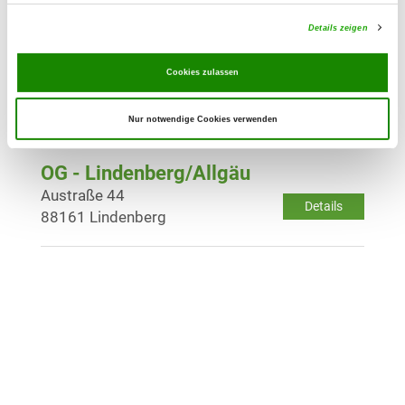
Details
88348 Bad Saulgau
Details zeigen
OG - Lindau/Bodensee
Cookies zulassen
Kemptenerstraße
Details
88131 Lindau/B
Nur notwendige Cookies verwenden
OG - Lindenberg/Allgäu
Austraße 44
Details
88161 Lindenberg