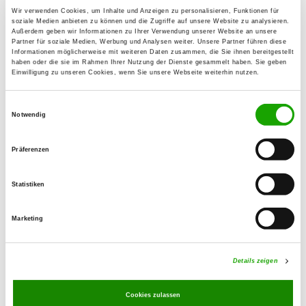
Ögelner Bahnhof, Am Waldrand 7
Wir verwenden Cookies, um Inhalte und Anzeigen zu personalisieren, Funktionen für
Details
soziale Medien anbieten zu können und die Zugriffe auf unsere Website zu analysieren.
15848 Beeskow
Außerdem geben wir Informationen zu Ihrer Verwendung unserer Website an unsere
Partner für soziale Medien, Werbung und Analysen weiter. Unsere Partner führen diese
Informationen möglicherweise mit weiteren Daten zusammen, die Sie ihnen bereitgestellt
haben oder die sie im Rahmen Ihrer Nutzung der Dienste gesammelt haben. Sie geben
OG - Guben
Einwilligung zu unseren Cookies, wenn Sie unsere Webseite weiterhin nutzen.
Luxchenweg
Details
03172 Guben
Einwilligungsauswahl
Notwendig
OG - Spreenhagen
Präferenzen
Fürstenwalderstr. 6 b
Details
15528 Spreenhagen
Statistiken
Marketing
OG - Diehlo
Leieweg
Details
15890 Eisenhüttenstadt-Diehlo
Details zeigen
Cookies zulassen
OG - Steinhöfel