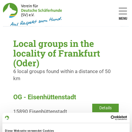
MENU
Local groups in the
locality of Frankfurt
(Oder)
6 local groups found within a distance of 50
km
OG - Eisenhüttenstadt
Details
15890 Eisenhüttenstadt
OG - Beeskow
Diese Webseite verwendet Cookies