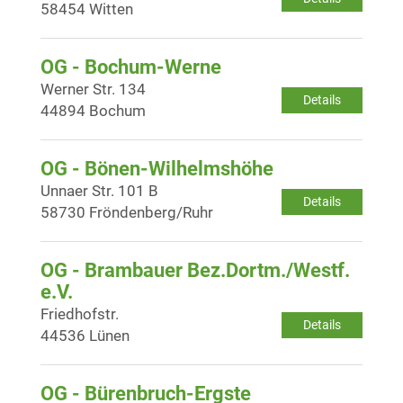
58454 Witten
OG - Bochum-Werne
Werner Str. 134
Details
44894 Bochum
OG - Bönen-Wilhelmshöhe
Unnaer Str. 101 B
Details
58730 Fröndenberg/Ruhr
OG - Brambauer Bez.Dortm./Westf.
e.V.
Friedhofstr.
Details
44536 Lünen
OG - Bürenbruch-Ergste