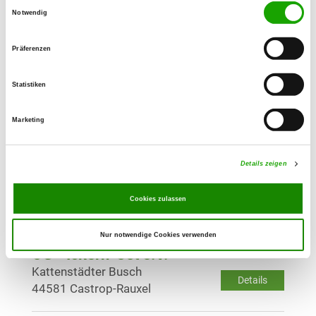
Einwilligungsauswahl
OG - Herne 08 e.V.
Notwendig
Dorfstr. 81
Details
44628 Herne
Präferenzen
Statistiken
OG - Herne-Mark/Westf.
Wiescherstr. 184
Details
Marketing
44625 Herne
Details zeigen
OG - Hohenlimburg
Oppelner Straße
Details
Cookies zulassen
58642 Iserlohn-Letmathe
Nur notwendige Cookies verwenden
OG - Ickern-Ost e.V.
Kattenstädter Busch
Details
44581 Castrop-Rauxel