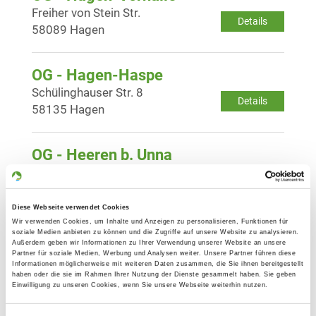
Freiher von Stein Str.
Details
58089 Hagen
OG - Hagen-Haspe
Schülinghauser Str. 8
Details
58135 Hagen
OG - Heeren b. Unna
Schillerstr.
Details
59174 Kamen
Diese Webseite verwendet Cookies
Wir verwenden Cookies, um Inhalte und Anzeigen zu personalisieren, Funktionen für
OG - Herbede und Umgebung 1947
soziale Medien anbieten zu können und die Zugriffe auf unsere Website zu analysieren.
Außerdem geben wir Informationen zu Ihrer Verwendung unserer Website an unsere
e.V.
Partner für soziale Medien, Werbung und Analysen weiter. Unsere Partner führen diese
Informationen möglicherweise mit weiteren Daten zusammen, die Sie ihnen bereitgestellt
Kattenjagd 23
haben oder die sie im Rahmen Ihrer Nutzung der Dienste gesammelt haben. Sie geben
Details
58456 Witten
Einwilligung zu unseren Cookies, wenn Sie unsere Webseite weiterhin nutzen.