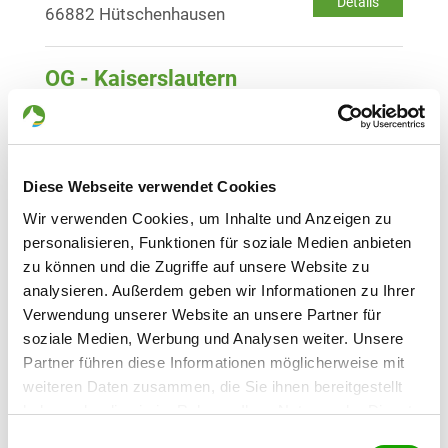
Details
66882 Hütschenhausen
OG - Kaiserslautern
Kniebrech
Details
67657 Kaiserslautern
Diese Webseite verwendet Cookies
OG - Kübelberg/Pfalz
Waldstr. 16
Wir verwenden Cookies, um Inhalte und Anzeigen zu
Details
66901 Schönenberg-Kübelberg
personalisieren, Funktionen für soziale Medien anbieten
zu können und die Zugriffe auf unsere Website zu
analysieren. Außerdem geben wir Informationen zu Ihrer
OG - Linden/Pfalz
Verwendung unserer Website an unsere Partner für
Am Rauschenbuckel
soziale Medien, Werbung und Analysen weiter. Unsere
Details
66851 Linden
Partner führen diese Informationen möglicherweise mit
weiteren Daten zusammen, die Sie ihnen bereitgestellt
haben oder die sie im Rahmen Ihrer Nutzung der Dienste
OG - Olsbrücken und Umgebung e.V.
gesammelt haben. Sie geben Einwilligung zu unseren
Römerstr. 50
Einwilligungsauswahl