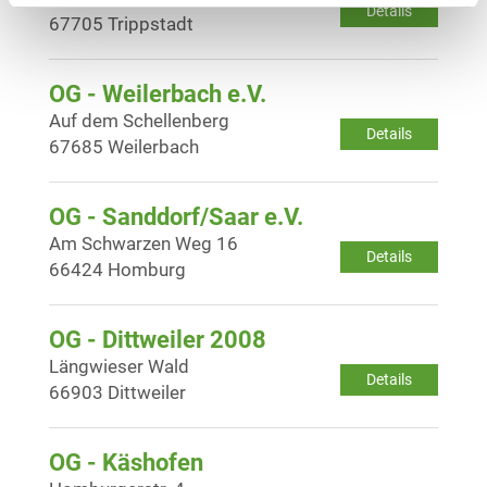
Details
67705 Trippstadt
OG - Weilerbach e.V.
Auf dem Schellenberg
Details
67685 Weilerbach
OG - Sanddorf/Saar e.V.
Am Schwarzen Weg 16
Details
66424 Homburg
OG - Dittweiler 2008
Längwieser Wald
Details
66903 Dittweiler
OG - Käshofen