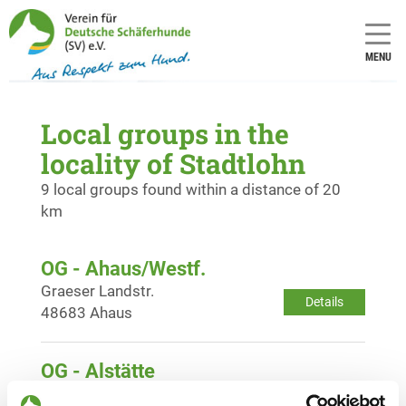
MENU
Local groups in the
locality of Stadtlohn
9 local groups found within a distance of 20
km
OG - Ahaus/Westf.
Graeser Landstr.
Details
48683 Ahaus
OG - Alstätte
Schmäinghook 10
Details