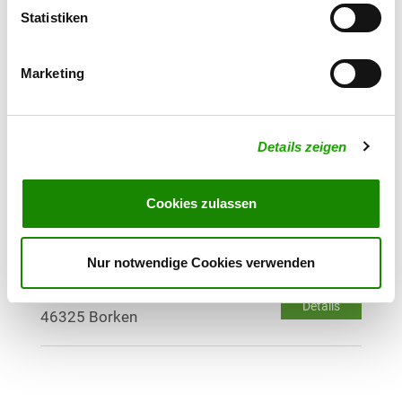
Details
48619 Heek
Statistiken
OG - Stadtlohn
Marketing
Am Esch
Details
48703 Stadtlohn
Details zeigen
OG - Vreden
Kleine Mast 27a
Cookies zulassen
Details
48691 Vreden
Nur notwendige Cookies verwenden
OG - Borken-Burlo
Klosterdiek 17
Details
46325 Borken