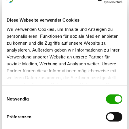
48683 Ahaus-Alstätte
Diese Webseite verwendet Cookies
OG - Borken Westfalen e.V.
Heidener Str. 141a
Wir verwenden Cookies, um Inhalte und Anzeigen zu
Details
46325 Borken
personalisieren, Funktionen für soziale Medien anbieten
zu können und die Zugriffe auf unsere Website zu
analysieren. Außerdem geben wir Informationen zu Ihrer
OG - Coesfeld/Westf.
Verwendung unserer Website an unsere Partner für
Flamschen 39 b
soziale Medien, Werbung und Analysen weiter. Unsere
Details
48653 Coesfeld
Partner führen diese Informationen möglicherweise mit
weiteren Daten zusammen, die Sie ihnen bereitgestellt
haben oder die sie im Rahmen Ihrer Nutzung der Dienste
OG - Gescher
gesammelt haben. Sie geben Einwilligung zu unseren
Hartwick 10 A
Einwilligungsauswahl
Details
Cookies, wenn Sie unsere Webseite weiterhin nutzen.
Notwendig
48712 Gescher
Präferenzen
OG - Nienborg-Heek