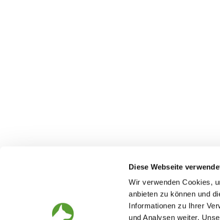
Diese Webseite verwende
Wir verwenden Cookies, um
anbieten zu können und di
Informationen zu Ihrer Ve
The German Shepherd
The Club
und Analysen weiter. Unse