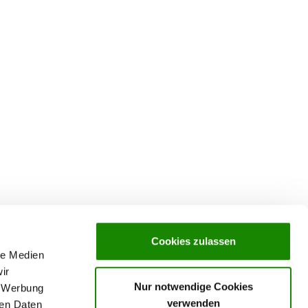
Cookies zulassen
le Medien
ir
Nur notwendige Cookies
, Werbung
verwenden
ren Daten