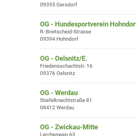
09355 Gersdorf
OG - Hundesportverein Hohndorf
R.-Breitscheid-Strasse
09394 Hohndorf
OG - Oelsnitz/E.
Friedensschachtstr. 16
09376 Oelsnitz
OG - Werdau
Stiefelknechtstraße 81
08412 Werdau
OG - Zwickau-Mitte
Lerchenweg 63