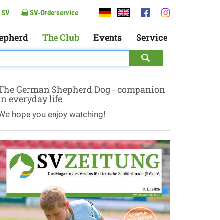
 SV
SV-Orderservice
epherd
The Club
Events
Service
The German Shepherd Dog - companion
in everyday life
We hope you enjoy watching!