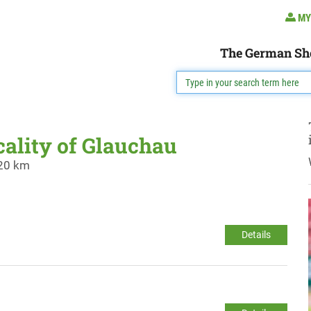
MY
The German Sh
cality of Glauchau
 20 km
Details