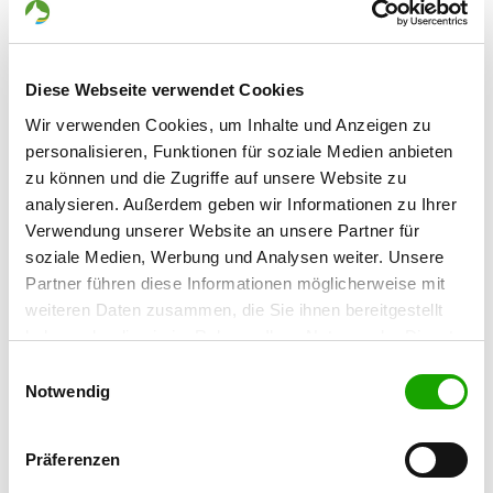
92421 Schwandorf
OG - Teublitz e.V.
Diese Webseite verwendet Cookies
Holzspitze 1
Details
Wir verwenden Cookies, um Inhalte und Anzeigen zu
93158 Teublitz
personalisieren, Funktionen für soziale Medien anbieten
zu können und die Zugriffe auf unsere Website zu
OG - Walderbach
analysieren. Außerdem geben wir Informationen zu Ihrer
Verwendung unserer Website an unsere Partner für
Johannes-von-Gott-Straße 1
Details
soziale Medien, Werbung und Analysen weiter. Unsere
93194 Walderbach
Partner führen diese Informationen möglicherweise mit
weiteren Daten zusammen, die Sie ihnen bereitgestellt
OG - Falkenstein
haben oder die sie im Rahmen Ihrer Nutzung der Dienste
Marienstein 10
gesammelt haben. Sie geben Einwilligung zu unseren
Einwilligungsauswahl
Details
93167 Falkenstein
Cookies, wenn Sie unsere Webseite weiterhin nutzen.
Notwendig
OG - Katzdorf und Umgebung
Präferenzen
Am Neuweiher 1