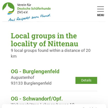
MENU
Local groups in the
locality of Nittenau
9 local groups found within a distance of 20
km
OG - Burglengenfeld
Augustenhof
Details
93133 Burglengenfeld
OG - Schwandorf/Opf.
Weberschützen-Lehmgrubeweg 10
Details