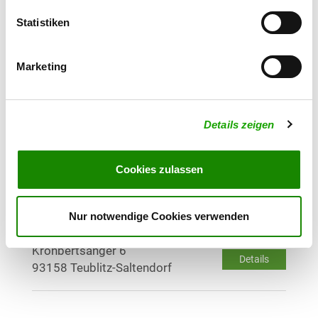
Details
93158 Teublitz
Statistiken
OG - Maxhütte, Haidhof u.
Marketing
Umgebung
Pfaltermühlweg
Details
93142 Maxhütte-Haidhof
Details zeigen
OG - Regenstauf e.V.
Gutenbergstr. 16
Cookies zulassen
Details
93128 Regenstauf
Nur notwendige Cookies verwenden
OG - Saltendorf
Kronbertsanger 6
Details
93158 Teublitz-Saltendorf