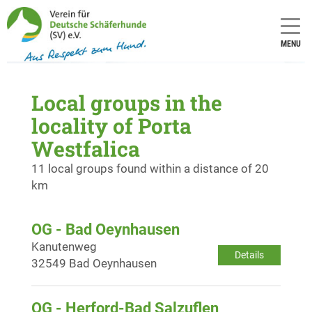
MENU
Local groups in the
locality of Porta
Westfalica
11 local groups found within a distance of 20
km
OG - Bad Oeynhausen
Kanutenweg
Details
32549 Bad Oeynhausen
OG - Herford-Bad Salzuflen