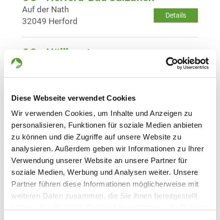
Auf der Nath
Details
32049 Herford
OG - Hüllhorst
Huchzener Straße 45
Details
32609 Hüllhorst
Diese Webseite verwendet Cookies
OG - Kalletal
Wir verwenden Cookies, um Inhalte und Anzeigen zu
Hölternweg
personalisieren, Funktionen für soziale Medien anbieten
Details
32689 Kalletal
zu können und die Zugriffe auf unsere Website zu
analysieren. Außerdem geben wir Informationen zu Ihrer
Verwendung unserer Website an unsere Partner für
OG - Kirchlengern-Nord
soziale Medien, Werbung und Analysen weiter. Unsere
Schelmenbrink 13 a
Details
Partner führen diese Informationen möglicherweise mit
32278 Kirchlengern
weiteren Daten zusammen, die Sie ihnen bereitgestellt
haben oder die sie im Rahmen Ihrer Nutzung der Dienste
OG - Kirchlengern e.V.
gesammelt haben. Sie geben Einwilligung zu unseren