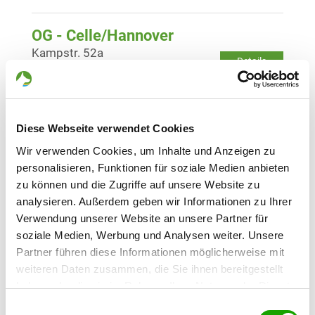
OG - Celle/Hannover
Kampstr. 52a
Details
29223 Celle
OG - Ettenbüttel
Diese Webseite verwendet Cookies
B188, Kilometer 10
Details
38539 Ettenbüttel
Wir verwenden Cookies, um Inhalte und Anzeigen zu
personalisieren, Funktionen für soziale Medien anbieten
zu können und die Zugriffe auf unsere Website zu
OG - Hambühren e.V.
analysieren. Außerdem geben wir Informationen zu Ihrer
Am Ortsdresch 100
Verwendung unserer Website an unsere Partner für
Details
29313 Hambühren OT Oldau
soziale Medien, Werbung und Analysen weiter. Unsere
Partner führen diese Informationen möglicherweise mit
weiteren Daten zusammen, die Sie ihnen bereitgestellt
OG - Langenhagen/Hann.
haben oder die sie im Rahmen Ihrer Nutzung der Dienste
Bothfelder Strasse (Höhe
Details
gesammelt haben. Sie geben Einwilligung zu unseren
Silbersee)
Einwilligungsauswahl