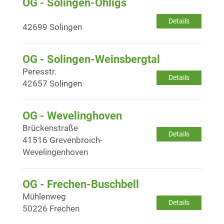
OG - Solingen-Ohligs
Details
42699 Solingen
OG - Solingen-Weinsbergtal
Peresstr.
Details
42657 Solingen
OG - Wevelinghoven
Brückenstraße
Details
41516 Grevenbroich-
Wevelingenhoven
OG - Frechen-Buschbell
Mühlenweg
Details
50226 Frechen