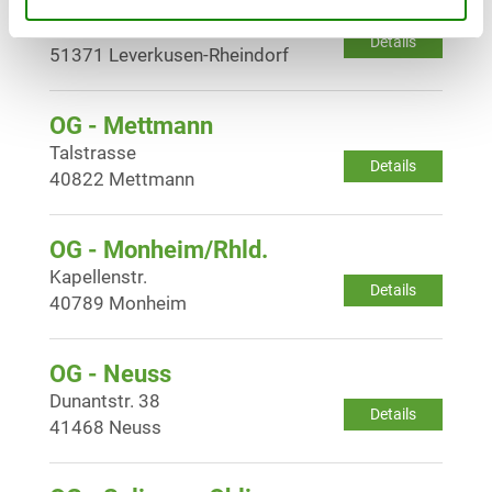
OG - Leverkusen-Küppersteg
Oderstr. 34 e
Details
51371 Leverkusen-Rheindorf
OG - Mettmann
Talstrasse
Details
40822 Mettmann
OG - Monheim/Rhld.
Kapellenstr.
Details
40789 Monheim
OG - Neuss
Dunantstr. 38
Details
41468 Neuss