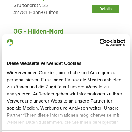
Gruitenerstr. 55
Details
42781 Haan-Gruiten
OG - Hilden-Nord
Lodenheide 30
Details
40721 Hilden
Diese Webseite verwendet Cookies
OG - Hilden e.V.
Elberfelder Str. 210
Wir verwenden Cookies, um Inhalte und Anzeigen zu
Details
40724 Hilden
personalisieren, Funktionen für soziale Medien anbieten
zu können und die Zugriffe auf unsere Website zu
analysieren. Außerdem geben wir Informationen zu Ihrer
OG - Köln-Bickendorf e.V.
Verwendung unserer Website an unsere Partner für
Venloer Str. 965
soziale Medien, Werbung und Analysen weiter. Unsere
Details
50829 Köln-Bickendorf
Partner führen diese Informationen möglicherweise mit
weiteren Daten zusammen, die Sie ihnen bereitgestellt
haben oder die sie im Rahmen Ihrer Nutzung der Dienste
OG - Köln-Nippes