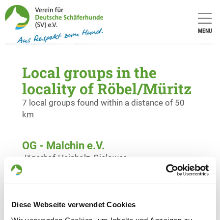
MENU
Local groups in the
locality of Röbel/Müritz
7 local groups found within a distance of 50
km
OG - Malchin e.V.
Jägerhof-Hainholz, Gielower
Details
Chausee
17139 Malchin
Diese Webseite verwendet Cookies
OG - Neubrandenburg