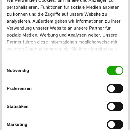
Wir verwenden Cookies, um Inhalte und Anzeigen zu
Baumwallsweg 5
Details
personalisieren, Funktionen für soziale Medien anbieten
17034 Neubrandenburg
zu können und die Zugriffe auf unsere Website zu
analysieren. Außerdem geben wir Informationen zu Ihrer
OG - Lübz
Verwendung unserer Website an unsere Partner für
soziale Medien, Werbung und Analysen weiter. Unsere
Details
Partner führen diese Informationen möglicherweise mit
19386 Lübz
weiteren Daten zusammen, die Sie ihnen bereitgestellt
haben oder die sie im Rahmen Ihrer Nutzung der Dienste
OG - Slate
gesammelt haben. Sie geben Einwilligung zu unseren
Einwilligungsauswahl
Am Wasserwerk
Cookies, wenn Sie unsere Webseite weiterhin nutzen.
Notwendig
Details
19370 Slate
Präferenzen
OG - Waren/Kamerun
Kamerunerweg
Details
Statistiken
17192 Waren
Marketing
OG - Bocksee