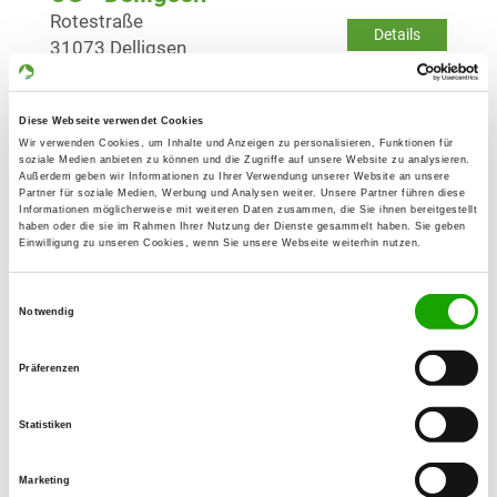
Rotestraße
Details
31073 Delligsen
OG - Einbeck
Diese Webseite verwendet Cookies
Walkemühlenweg 41
Wir verwenden Cookies, um Inhalte und Anzeigen zu personalisieren, Funktionen für
Details
soziale Medien anbieten zu können und die Zugriffe auf unsere Website zu analysieren.
37574 Einbeck
Außerdem geben wir Informationen zu Ihrer Verwendung unserer Website an unsere
Partner für soziale Medien, Werbung und Analysen weiter. Unsere Partner führen diese
Informationen möglicherweise mit weiteren Daten zusammen, die Sie ihnen bereitgestellt
haben oder die sie im Rahmen Ihrer Nutzung der Dienste gesammelt haben. Sie geben
OG - Einbeck-Land v. 1967
Einwilligung zu unseren Cookies, wenn Sie unsere Webseite weiterhin nutzen.
Ivenstraße
Details
37574 Einbeck
Einwilligungsauswahl
Notwendig
OG - Hohenbüchen
Präferenzen
Feldmark
Details
31073 Hohenbüchen
Statistiken
Marketing
OG - Holzminden-Altendorf e.V.