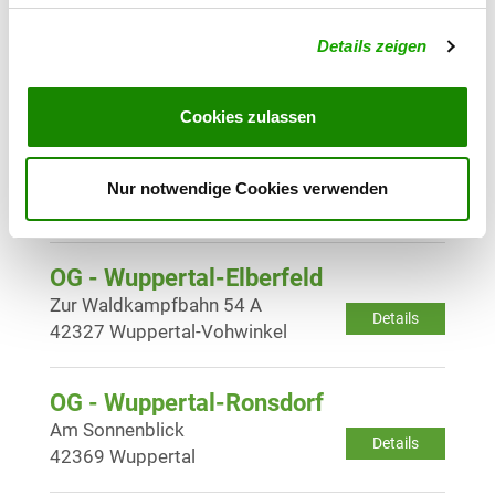
OG - Wuppertal-Barmen
Details zeigen
Öhderstr. 98
Details
42289 Wuppertal
Cookies zulassen
OG - Wuppertal-Cronenberg e.V.
Paradies 3
Nur notwendige Cookies verwenden
Details
42349 Wuppertal
OG - Wuppertal-Elberfeld
Zur Waldkampfbahn 54 A
Details
42327 Wuppertal-Vohwinkel
OG - Wuppertal-Ronsdorf
Am Sonnenblick
Details
42369 Wuppertal