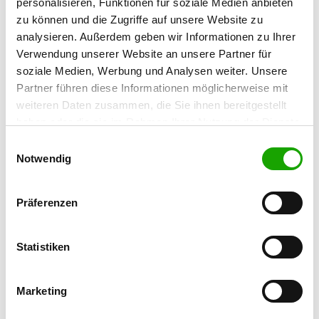
personalisieren, Funktionen für soziale Medien anbieten
OG - Remscheid-Hasten
zu können und die Zugriffe auf unsere Website zu
Unterhölderfelderstr. 50a
analysieren. Außerdem geben wir Informationen zu Ihrer
Details
42857 Remscheid
Verwendung unserer Website an unsere Partner für
soziale Medien, Werbung und Analysen weiter. Unsere
Partner führen diese Informationen möglicherweise mit
OG - Remscheid e.V.
weiteren Daten zusammen, die Sie ihnen bereitgestellt
Hohenhagen 19pp
Details
haben oder die sie im Rahmen Ihrer Nutzung der Dienste
42855 Remscheid
gesammelt haben. Sie geben Einwilligung zu unseren
Einwilligungsauswahl
Cookies, wenn Sie unsere Webseite weiterhin nutzen.
Notwendig
OG - Solingen-Weinsbergtal
Peresstr.
Präferenzen
Details
42657 Solingen
Statistiken
OG - Wermelskirchen
Albert-Einstein-Str. 19
Details
42929 Wermelskirchen
Marketing