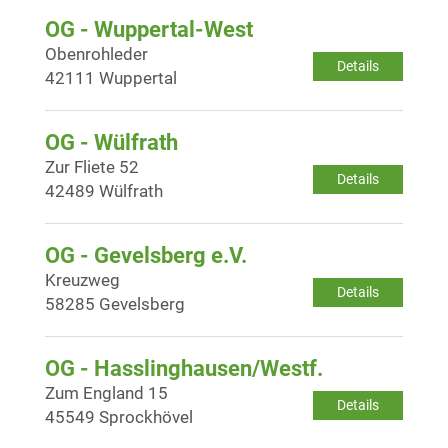
OG - Wuppertal-West
Obenrohleder
Details
42111 Wuppertal
OG - Wülfrath
Zur Fliete 52
Details
42489 Wülfrath
OG - Gevelsberg e.V.
Kreuzweg
Details
58285 Gevelsberg
OG - Hasslinghausen/Westf.
Zum England 15
Details
45549 Sprockhövel