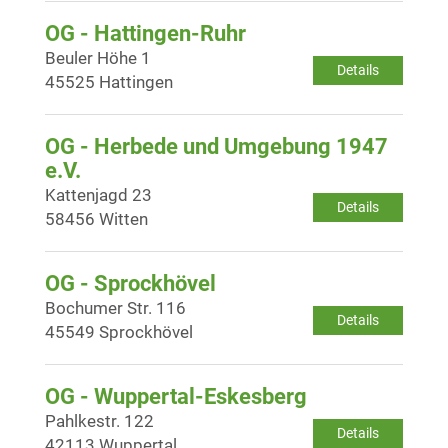
OG - Hattingen-Ruhr
Beuler Höhe 1
Details
45525 Hattingen
OG - Herbede und Umgebung 1947
e.V.
Kattenjagd 23
Details
58456 Witten
OG - Sprockhövel
Bochumer Str. 116
Details
45549 Sprockhövel
OG - Wuppertal-Eskesberg
Pahlkestr. 122
Details
42113 Wuppertal