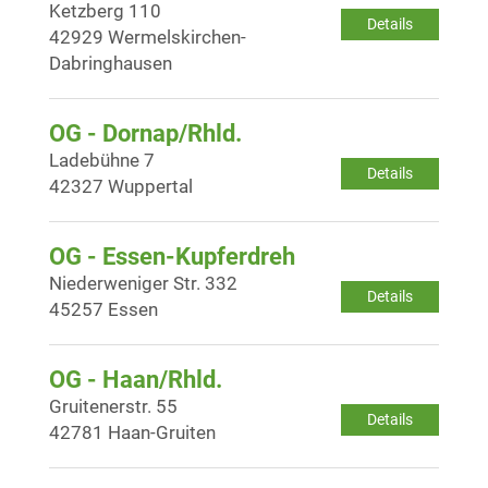
Ketzberg 110
Details
42929 Wermelskirchen-
Dabringhausen
OG - Dornap/Rhld.
Ladebühne 7
Details
42327 Wuppertal
OG - Essen-Kupferdreh
Niederweniger Str. 332
Details
45257 Essen
OG - Haan/Rhld.
Gruitenerstr. 55
Details
42781 Haan-Gruiten