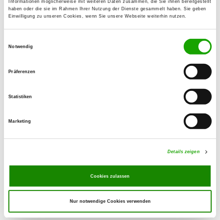
Informationen möglicherweise mit weiteren Daten zusammen, die Sie ihnen bereitgestellt
74731 Walldürn
haben oder die sie im Rahmen Ihrer Nutzung der Dienste gesammelt haben. Sie geben
Einwilligung zu unseren Cookies, wenn Sie unsere Webseite weiterhin nutzen.
OG - Wertheim/Main
Einwilligungsauswahl
Neue Vockenroter Steige 111
Notwendig
Details
Wertheim - Wartberg
Präferenzen
OG - Faulbach/Main
Statistiken
Am Schindanger
Details
97906 Faulbach
Marketing
OG - Oberaltertheim e.V.
Details zeigen
Weinstraße
Details
97237 Altertheim
Cookies zulassen
Nur notwendige Cookies verwenden