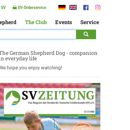
 SV
SV-Orderservice
epherd
The Club
Events
Service
The German Shepherd Dog - companion
in everyday life
We hope you enjoy watching!