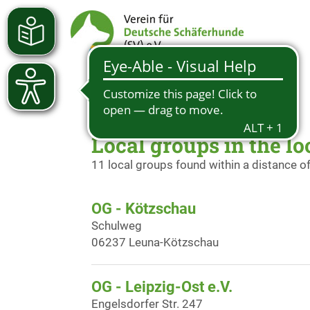
Local groups in the l
11 local groups found within a distance o
OG - Kötzschau
Schulweg
06237 Leuna-Kötzschau
OG - Leipzig-Ost e.V.
Engelsdorfer Str. 247