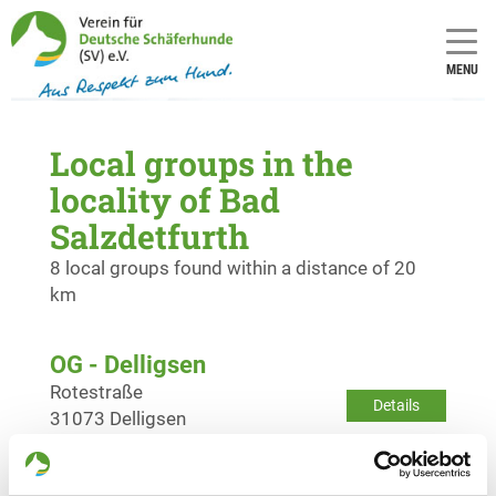
MENU
Local groups in the
locality of Bad
Salzdetfurth
8 local groups found within a distance of 20
km
OG - Delligsen
Rotestraße
Details
31073 Delligsen
OG - Elze/Hannover