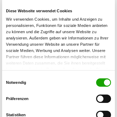
Riehe Weg 2
Details
31008 Elze
Diese Webseite verwendet Cookies
Wir verwenden Cookies, um Inhalte und Anzeigen zu
personalisieren, Funktionen für soziale Medien anbieten
OG - Hohenbüchen
zu können und die Zugriffe auf unsere Website zu
Feldmark
Details
analysieren. Außerdem geben wir Informationen zu Ihrer
31073 Hohenbüchen
Verwendung unserer Website an unsere Partner für
soziale Medien, Werbung und Analysen weiter. Unsere
OG - Hildesheim-West
Partner führen diese Informationen möglicherweise mit
weiteren Daten zusammen, die Sie ihnen bereitgestellt
Am Mastberg 2
Details
haben oder die sie im Rahmen Ihrer Nutzung der Dienste
31137 Hildesheim-Himmelsthür
gesammelt haben. Sie geben Einwilligung zu unseren
Einwilligungsauswahl
Cookies, wenn Sie unsere Webseite weiterhin nutzen.
Notwendig
OG - Hildesheim von 1911
Wiesenstr. 90
Details
Präferenzen
31141 Hildesheim
Statistiken
OG - Lamspringe