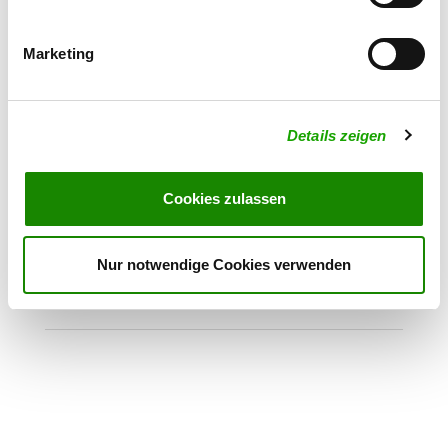
Klausbergweg 1
Details
31195 Lamspringe
Marketing
OG - Rhüden e.V.
Am Schlörbach 16
Details zeigen
Details
38723 Seesen OT-Rhüden
Cookies zulassen
OG - Gronau 2012
Am Windmühlenberg (unterhalb
Details
Nur notwendige Cookies verwenden
Stadtpark)
31028 Gronau (Leine)