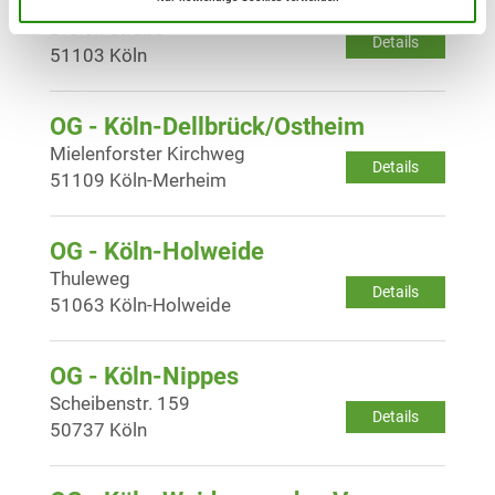
OG - Köln-Brück
Broich Straße
Details
51103 Köln
OG - Köln-Dellbrück/Ostheim
Mielenforster Kirchweg
Details
51109 Köln-Merheim
OG - Köln-Holweide
Thuleweg
Details
51063 Köln-Holweide
OG - Köln-Nippes
Scheibenstr. 159
Details
50737 Köln