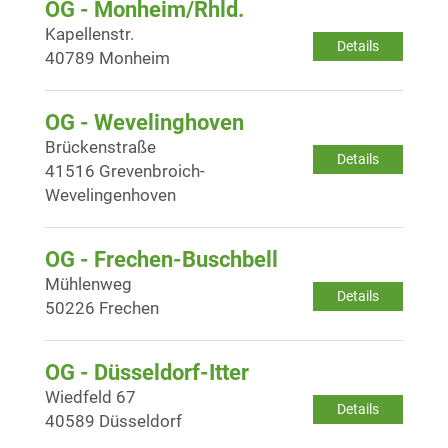
OG - Monheim/Rhld.
Kapellenstr.
Details
40789 Monheim
OG - Wevelinghoven
Brückenstraße
Details
41516 Grevenbroich-
Wevelingenhoven
OG - Frechen-Buschbell
Mühlenweg
Details
50226 Frechen
OG - Düsseldorf-Itter
Wiedfeld 67
Details
40589 Düsseldorf