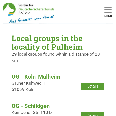
MENU
Local groups in the
locality of Pulheim
29 local groups found within a distance of 20
km
OG - Köln-Mülheim
Grüner Kuhweg 1
Details
51069 Köln
OG - Schildgen
Kempener Str. 110 b
Details