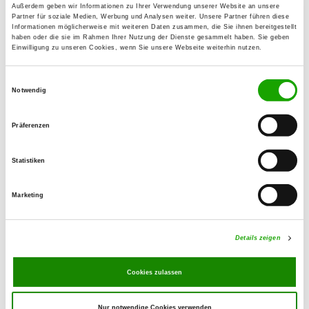
Außerdem geben wir Informationen zu Ihrer Verwendung unserer Website an unsere
Ernst-Reuter-Str. 135
Partner für soziale Medien, Werbung und Analysen weiter. Unsere Partner führen diese
Details
Informationen möglicherweise mit weiteren Daten zusammen, die Sie ihnen bereitgestellt
50354 Hürth-Gleuel
haben oder die sie im Rahmen Ihrer Nutzung der Dienste gesammelt haben. Sie geben
Einwilligung zu unseren Cookies, wenn Sie unsere Webseite weiterhin nutzen.
OG - Groß-Hürth
Einwilligungsauswahl
Schallmauerweg
Notwendig
Details
50354 Hürth
Präferenzen
OG - Hürth-Hermülheim
Statistiken
Im Rönchen
Details
50354 Hürth
Marketing
OG - Köln-Bickendorf e.V.
Details zeigen
Venloer Str. 965
Details
50829 Köln-Bickendorf
Cookies zulassen
Nur notwendige Cookies verwenden