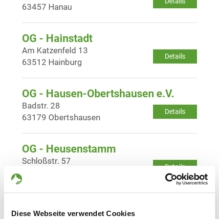
Details
63457 Hanau
OG - Hainstadt
Am Katzenfeld 13
Details
63512 Hainburg
OG - Hausen-Obertshausen e.V.
Badstr. 28
Details
63179 Obertshausen
OG - Heusenstamm
Schloßstr. 57
Details
63150 Heusenstamm
OG - Maintal
Diese Webseite verwendet Cookies
Im Linnen