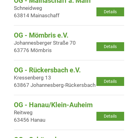
OG - Mainaschaff a. Main
Schneidweg
Details
63814 Mainaschaff
OG - Mömbris e.V.
Johannesberger Straße 70
Details
63776 Mömbris
OG - Rückersbach e.V.
Kressenberg 13
Details
63867 Johannesberg-Rückersbach
OG - Hanau/Klein-Auheim
Reitweg
Details
63456 Hanau