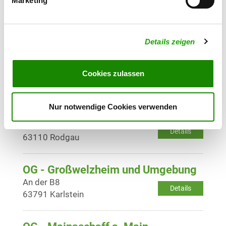
Marketing
Details
63517 Rodenbach
Details zeigen
OG - Roßdorf und Umgebung
Blochbachstrasse
Details
63486 Bruchköbel
Cookies zulassen
OG - Weiskirchen und Umgebung
Nur notwendige Cookies verwenden
e.V.
Hauptstr. 207
Details
63110 Rodgau
OG - Großwelzheim und Umgebung
An der B8
Details
63791 Karlstein