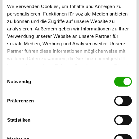
Details
63477 Maintal-Dörnigheim
Wir verwenden Cookies, um Inhalte und Anzeigen zu
personalisieren, Funktionen für soziale Medien anbieten
zu können und die Zugriffe auf unsere Website zu
OG - Mühlheim/Main
analysieren. Außerdem geben wir Informationen zu Ihrer
Spessartstr. 155
Verwendung unserer Website an unsere Partner für
Details
63165 Mühlheim
soziale Medien, Werbung und Analysen weiter. Unsere
Partner führen diese Informationen möglicherweise mit
weiteren Daten zusammen, die Sie ihnen bereitgestellt
OG - Nieder-Roden e.V.
haben oder die sie im Rahmen Ihrer Nutzung der Dienste
Neckarstraße, Ecke Hörnergraben
Details
gesammelt haben. Sie geben Einwilligung zu unseren
63110 Nieder-Roden
Einwilligungsauswahl
Cookies, wenn Sie unsere Webseite weiterhin nutzen.
Notwendig
OG - Offenbach/M.
Präferenzen
An der Klingenstr.
Details
63075 Offenbach Waldheim
Statistiken
OG - Rodenbach 1
Am Waldstadion 15