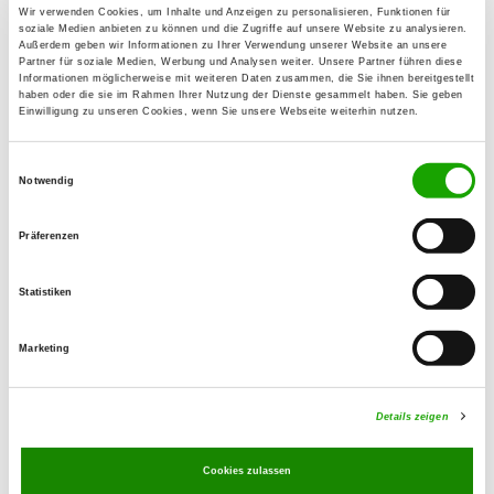
27432 Bremervörde
Wir verwenden Cookies, um Inhalte und Anzeigen zu personalisieren, Funktionen für
soziale Medien anbieten zu können und die Zugriffe auf unsere Website zu analysieren.
Außerdem geben wir Informationen zu Ihrer Verwendung unserer Website an unsere
Partner für soziale Medien, Werbung und Analysen weiter. Unsere Partner führen diese
OG - Cadenberge/Wingst e.V.
Informationen möglicherweise mit weiteren Daten zusammen, die Sie ihnen bereitgestellt
haben oder die sie im Rahmen Ihrer Nutzung der Dienste gesammelt haben. Sie geben
Ecke August-von-der-Wense-Weg
Einwilligung zu unseren Cookies, wenn Sie unsere Webseite weiterhin nutzen.
Details
30
21789 Wingst
Einwilligungsauswahl
Notwendig
OG - Hambergen
Präferenzen
Ecke: Schrum/Garstedter Str.
Details
27729 Hambergen
Statistiken
Marketing
OG - Hemmoor/Land Hadeln
Laumühlener Str. 217
Details
21755 Hechthausen-Laumühlen
Details zeigen
Cookies zulassen
OG - Geestland