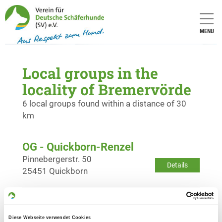
MENU
Local groups in the
locality of Bremervörde
6 local groups found within a distance of 30
km
OG - Quickborn-Renzel
Pinnebergerstr. 50
Details
25451 Quickborn
OG - Bremervörder Land
Zevener Str. 90
Diese Webseite verwendet Cookies
Details