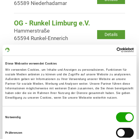
65589 Niederhadamar
OG - Runkel Limburg e.V.
Hammerstraße
Details
65594 Runkel-Ennerich
OG - Weilburg/Lahn
Diese Webseite verwendet Cookies
Am Windhof
Details
Wir verwenden Cookies, um Inhalte und Anzeigen zu personalisieren, Funktionen für
35781 Weilburg
soziale Medien anbieten zu können und die Zugriffe auf unsere Website zu analysieren.
Außerdem geben wir Informationen zu Ihrer Verwendung unserer Website an unsere
Partner für soziale Medien, Werbung und Analysen weiter. Unsere Partner führen diese
Informationen möglicherweise mit weiteren Daten zusammen, die Sie ihnen bereitgestellt
OG - Diez und Umgebung e.V.
haben oder die sie im Rahmen Ihrer Nutzung der Dienste gesammelt haben. Sie geben
Einwilligung zu unseren Cookies, wenn Sie unsere Webseite weiterhin nutzen.
In der Au
Details
65582 Diez
Einwilligungsauswahl
Notwendig
OG - Ebernhahn
Präferenzen
Sälzerstraße L300