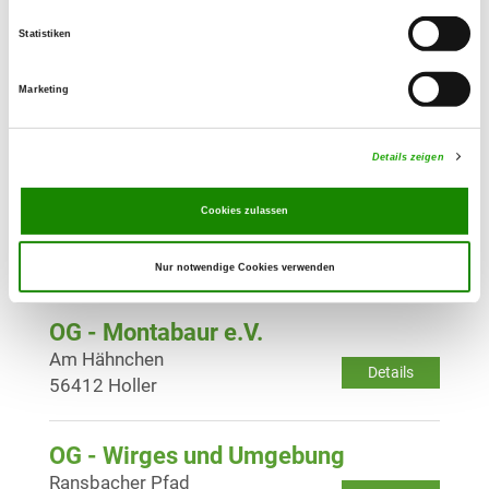
Details
56424 Ebernhahn
Statistiken
OG - Hundsangen e.V.
Marketing
Hadamarer Straße
Details
56414 Hundsangen
Details zeigen
OG - Kaden
Cookies zulassen
Im Tanneck 1
Details
56459 Kaden
Nur notwendige Cookies verwenden
OG - Montabaur e.V.
Am Hähnchen
Details
56412 Holler
OG - Wirges und Umgebung
Ransbacher Pfad