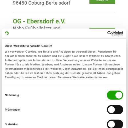
96450 Coburg-Bertelsdorf
OG - Ebersdorf e.V.
Nähe Fußballplatz und
Details
Naherholungsgebiet
96237 Ebersdorf
Diese Webseite verwendet Cookies
Wir verwenden Cookies, um Inhalte und Anzeigen zu personalisieren, Funktionen für
soziale Medien anbieten zu können und die Zugriffe auf unsere Website zu analysieren.
OG - Ebing
Außerdem geben wir Informationen zu Ihrer Verwendung unserer Website an unsere
Partner für soziale Medien, Werbung und Analysen weiter. Unsere Partner führen diese
Kellerweg 25
Informationen möglicherweise mit weiteren Daten zusammen, die Sie ihnen bereitgestellt
Details
96179 Rattelsdorf-Ebing
haben oder die sie im Rahmen Ihrer Nutzung der Dienste gesammelt haben. Sie geben
Einwilligung zu unseren Cookies, wenn Sie unsere Webseite weiterhin nutzen.
OG - Untersiemau-Weißenbrunn e.V.
Einwilligungsauswahl
Notwendig
Seewiesenstr. 15
Details
96253 Untersiemau-Weißenbrunn
Präferenzen
OG - Bad Staffelstein
Statistiken