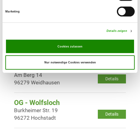
Am Ochsenanger 8
Details
96231 Bad Staffelstein
Marketing
OG - Rödental-Einberg
Details zeigen
Vogelleite 17
Details
96472 Rödental
Cookies zulassen
Nur notwendige Cookies verwenden
OG - Weidhausen
Am Berg 14
Details
96279 Weidhausen
OG - Wolfsloch
Burkheimer Str. 19
Details
96272 Hochstadt