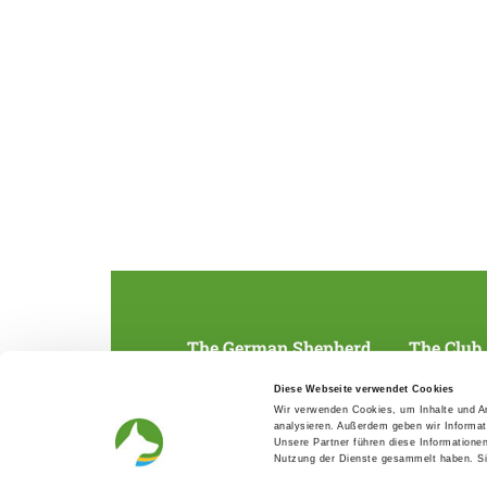
The German Shepherd
The Club
Everything about the breed
Structur
Diese Webseite verwendet Cookies
Breeding and upbringing
SV magazine
Wir verwenden Cookies, um Inhalte und An
Activ with dog
Local groups
analysieren. Außerdem geben wir Informat
Helper and saviour
Youth
Unsere Partner führen diese Informatione
Breeding predisposition test
Press
Nutzung der Dienste gesammelt haben. Sie
FAQ Gesundheit
Head office