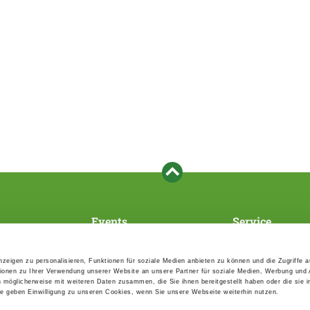
Events
Service
Association's main events
Become a member
Supra-regional events VDH/FCI
Paymentsystem
zeigen zu personalisieren, Funktionen für soziale Medien anbieten zu können und die Zugriffe 
Events calender
Forms, information b
ionen zu Ihrer Verwendung unserer Website an unsere Partner für soziale Medien, Werbung und 
directories
n möglicherweise mit weiteren Daten zusammen, die Sie ihnen bereitgestellt haben oder die sie 
Statutes and rule boo
 geben Einwilligung zu unseren Cookies, wenn Sie unsere Webseite weiterhin nutzen.
HDI - The sports insu