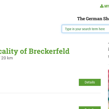
MY
The German Sh
cality of Breckerfeld
f 20 km
Details