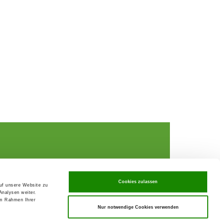
Cookies zulassen
Data Privacy declaration
auf unsere Website zu
rochures,
Contact
Analysen weiter.
im Rahmen Ihrer
Imprint
ks
Nur notwendige Cookies verwenden
GTC
rance