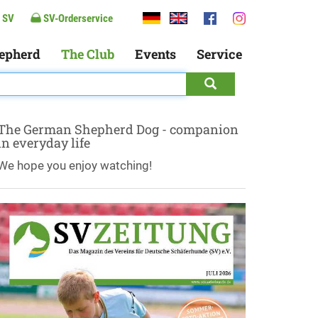
 SV
SV-Orderservice
epherd
The Club
Events
Service
The German Shepherd Dog - companion
in everyday life
We hope you enjoy watching!