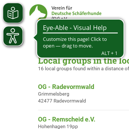
Local groups in the lo
16 local groups found within a distance o
OG - Radevormwald
Grimmelsberg
42477 Radevormwald
OG - Remscheid e.V.
Hohenhagen 19pp