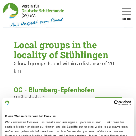
MENU
Local groups in the
locality of Stühlingen
5 local groups found within a distance of 20
km
OG - Blumberg-Epfenhofen
Ottilienhöhe 1
Details
78176 Blumberg
Diese Webseite verwendet Cookies
OG - Bonndorf e.V.
Wir verwenden Cookies, um Inhalte und Anzeigen zu personalisieren, Funktionen für
soziale Medien anbieten zu können und die Zugriffe auf unsere Website zu analysieren.
Am Lindenbuck 16
Außerdem geben wir Informationen zu Ihrer Verwendung unserer Website an unsere
Details
Partner für soziale Medien, Werbung und Analysen weiter. Unsere Partner führen diese