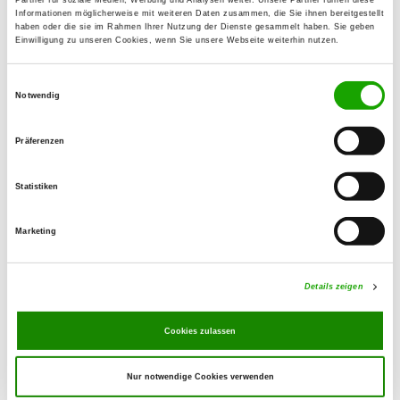
79848 Bonndorf
Informationen möglicherweise mit weiteren Daten zusammen, die Sie ihnen bereitgestellt
haben oder die sie im Rahmen Ihrer Nutzung der Dienste gesammelt haben. Sie geben
Einwilligung zu unseren Cookies, wenn Sie unsere Webseite weiterhin nutzen.
OG - Lauchringen 1
Einwilligungsauswahl
Lauchringer Straße 18
Notwendig
Details
79787 Lauchringen
Präferenzen
OG - Tengen e.V.
Bücken 1
Statistiken
Details
78250 Tengen
Marketing
OG - Tiengen u. Umgeb. Kr.
Waldshut e.V.
Details zeigen
Berghausstr. 51
Details
79761 Waldshut-Tiengen 2
Cookies zulassen
Nur notwendige Cookies verwenden