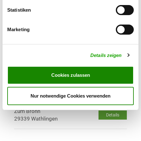
Details
Silbersee)
Statistiken
30853 Langenhagen
Marketing
OG - Lehrte/Hann. e.V.
Hohnhorstweg 22
Details
31275 Lehrte
Details zeigen
OG - Mellendorf/Wedemark e.V.
Brelinger Str. 50
Cookies zulassen
Details
30900 Wedemark-Mellendorf
Nur notwendige Cookies verwenden
OG - Wathlingen/Celle-Land e.V.
Zum Bröhn
Details
29339 Wathlingen