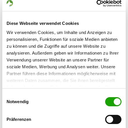
Details
OG - Burgdorf/Han.
Diese Webseite verwendet Cookies
Verlängerte Friederiekenstraße
Details
Wir verwenden Cookies, um Inhalte und Anzeigen zu
31303 Burgdorf
personalisieren, Funktionen für soziale Medien anbieten
zu können und die Zugriffe auf unsere Website zu
OG - Celle/Hannover
analysieren. Außerdem geben wir Informationen zu Ihrer
Verwendung unserer Website an unsere Partner für
Kampstr. 52a
Details
soziale Medien, Werbung und Analysen weiter. Unsere
29223 Celle
Partner führen diese Informationen möglicherweise mit
weiteren Daten zusammen, die Sie ihnen bereitgestellt
OG - Hambühren e.V.
haben oder die sie im Rahmen Ihrer Nutzung der Dienste
Am Ortsdresch 100
gesammelt haben. Sie geben Einwilligung zu unseren
Einwilligungsauswahl
Details
29313 Hambühren OT Oldau
Cookies, wenn Sie unsere Webseite weiterhin nutzen.
Notwendig
OG - Langenhagen/Hann.
Präferenzen
Bothfelder Strasse (Höhe