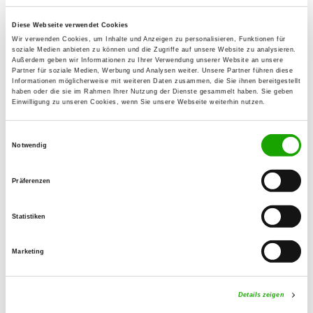
96179 Rattelsdorf-Ebing
Diese Webseite verwendet Cookies
Wir verwenden Cookies, um Inhalte und Anzeigen zu personalisieren, Funktionen für
OG - Ermershausen
soziale Medien anbieten zu können und die Zugriffe auf unsere Website zu analysieren.
Außerdem geben wir Informationen zu Ihrer Verwendung unserer Website an unsere
Sportplatzweg
Partner für soziale Medien, Werbung und Analysen weiter. Unsere Partner führen diese
Details
Informationen möglicherweise mit weiteren Daten zusammen, die Sie ihnen bereitgestellt
96126 Ermershausen
haben oder die sie im Rahmen Ihrer Nutzung der Dienste gesammelt haben. Sie geben
Einwilligung zu unseren Cookies, wenn Sie unsere Webseite weiterhin nutzen.
OG - Heubach
Einwilligungsauswahl
Reutersbrunner Weg
Notwendig
Details
96106 Ebern-Sandhof
Präferenzen
OG - Schweinfurt e.V.
Statistiken
Euerbacher Str. 100
Details
97424 Schweinfurt
Marketing
OG - Zeil a. Main
Details zeigen
Am Setzbach