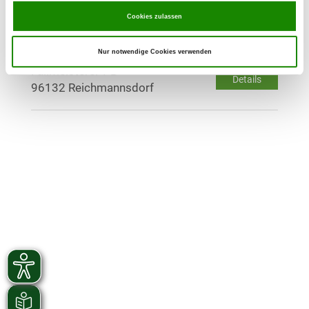
Details
97475 Zeil am Main
Cookies zulassen
OG - Reichmannsdorf
Nur notwendige Cookies verwenden
Fallmeisterei 1 B
Details
96132 Reichmannsdorf