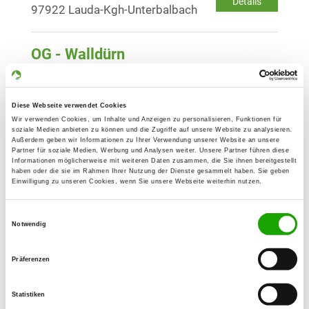
Details
97922 Lauda-Kgh-Unterbalbach
OG - Walldürn
Am Höpfinger Wäldchen
Details
74731 Walldürn
Diese Webseite verwendet Cookies
Wir verwenden Cookies, um Inhalte und Anzeigen zu personalisieren, Funktionen für
OG - Bad Friedrichshall
soziale Medien anbieten zu können und die Zugriffe auf unsere Website zu analysieren.
Außerdem geben wir Informationen zu Ihrer Verwendung unserer Website an unsere
Wendelinusstr. 50
Partner für soziale Medien, Werbung und Analysen weiter. Unsere Partner führen diese
Details
Informationen möglicherweise mit weiteren Daten zusammen, die Sie ihnen bereitgestellt
74177 Bad Friedrichshall
haben oder die sie im Rahmen Ihrer Nutzung der Dienste gesammelt haben. Sie geben
Einwilligung zu unseren Cookies, wenn Sie unsere Webseite weiterhin nutzen.
OG - Gundelsheim e.V.
Einwilligungsauswahl
Obergriesheimer Bergfeld 1
Notwendig
Details
74831 Gundelsheim
Präferenzen
OG - Hohenlohe-Öhringen e.V.
Statistiken
Nussbaumweg (Verlängerung)