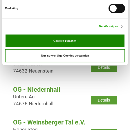
Details
74613 Öhringen
Marketing
OG - Neckarsulm e.V.
Details zeigen
Am Roßmarkt 1
Details
74172 Neckarsulm
Cookies zulassen
OG - Neuenstein e.V.
Nur notwendige Cookies verwenden
Straßenäcker 1
Details
74632 Neuenstein
OG - Niedernhall
Untere Au
Details
74676 Niedernhall
OG - Weinsberger Tal e.V.
Hoher Steg