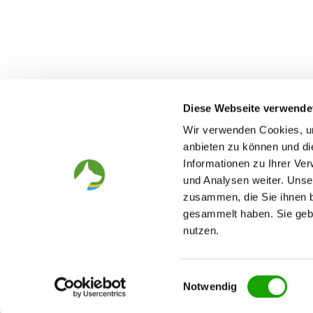
Diese Webseite verwende
Wir verwenden Cookies, um
anbieten zu können und di
Informationen zu Ihrer Ve
The German Shepherd
The Club
und Analysen weiter. Unse
Everything about the breed
Structur
zusammen, die Sie ihnen b
Breeding and upbringing
SV magazine
Activ with dog
Local groups
gesammelt haben. Sie gebe
Helper and saviour
Youth
nutzen.
Breeding predisposition test
Press
FAQ Gesundheit
Head office
Academy
125 Jahre
Einwilligungsauswahl
Notwendig