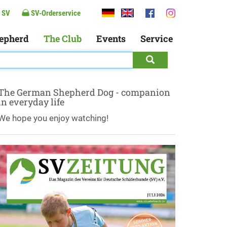
 SV
SV-Orderservice
epherd
The Club
Events
Service
The German Shepherd Dog - companion
in everyday life
We hope you enjoy watching!