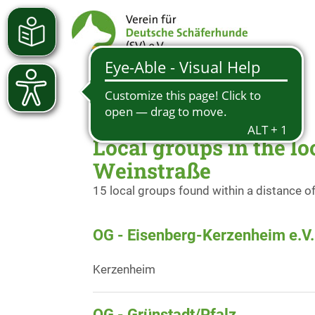
Local groups in the l
Weinstraße
15 local groups found within a distance o
OG - Eisenberg-Kerzenheim e.V.
Kerzenheim
OG - Grünstadt/Pfalz