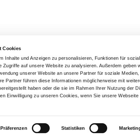
t Cookies
 Inhalte und Anzeigen zu personalisieren, Funktionen für sozia
e Zugriffe auf unsere Website zu analysieren. Außerdem geben w
rwendung unserer Website an unsere Partner für soziale Medien
Events
Service
re Partner führen diese Informationen möglicherweise mit weite
Association's main events
Become a member
ereitgestellt haben oder die sie im Rahmen Ihrer Nutzung der D
Supra-regional events VDH/FCI
Paymentsystem
Events calender
Forms, information b
n Einwilligung zu unseren Cookies, wenn Sie unsere Webseite 
directories
Statutes and rule boo
HDI - The sports insu
EDP Products / EDP-S
Information Material
Präferenzen
Statistiken
Marketin