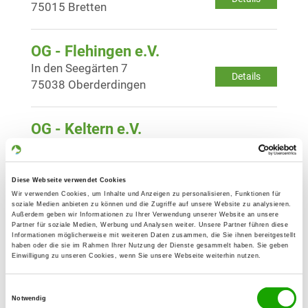
75015 Bretten
OG - Flehingen e.V.
In den Seegärten 7
Details
75038 Oberderdingen
OG - Keltern e.V.
Altes Loh
Details
75210 Keltern-Dietlingen
Diese Webseite verwendet Cookies
Wir verwenden Cookies, um Inhalte und Anzeigen zu personalisieren, Funktionen für
OG - Öschelbronn b. Pforzheim e.V.
soziale Medien anbieten zu können und die Zugriffe auf unsere Website zu analysieren.
Außerdem geben wir Informationen zu Ihrer Verwendung unserer Website an unsere
Wurmbergerstr. 62
Partner für soziale Medien, Werbung und Analysen weiter. Unsere Partner führen diese
Details
Informationen möglicherweise mit weiteren Daten zusammen, die Sie ihnen bereitgestellt
75223 Niefern-Öschelbronn
haben oder die sie im Rahmen Ihrer Nutzung der Dienste gesammelt haben. Sie geben
Einwilligung zu unseren Cookies, wenn Sie unsere Webseite weiterhin nutzen.
OG - Pforzheim-Sedan
Einwilligungsauswahl
Äussere Dietlinger Str. 250
Notwendig