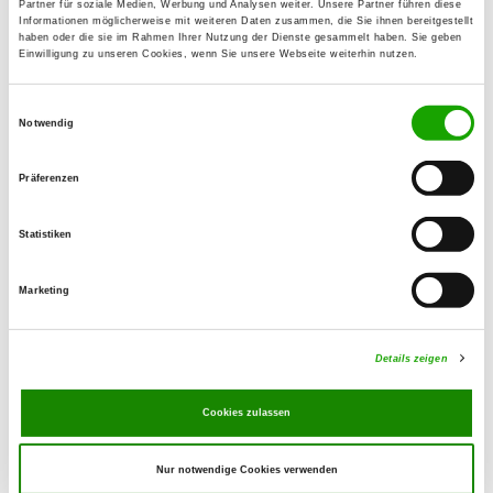
Partner für soziale Medien, Werbung und Analysen weiter. Unsere Partner führen diese
Zum Herthateich
Informationen möglicherweise mit weiteren Daten zusammen, die Sie ihnen bereitgestellt
Details
haben oder die sie im Rahmen Ihrer Nutzung der Dienste gesammelt haben. Sie geben
12529 Schönefeld-Kleinziethen
Einwilligung zu unseren Cookies, wenn Sie unsere Webseite weiterhin nutzen.
Einwilligungsauswahl
OG - Buckow-Neukölln
Notwendig
Töpchiner Weg 99-107
Details
12349 Berlin
Präferenzen
OG - Berlin-Süd
Statistiken
Kienitzberg 42
Details
15831 Mahlow
Marketing
Details zeigen
OG - Eichwalde
Hirtenfließ
Details
Cookies zulassen
12527 Berlin
Nur notwendige Cookies verwenden