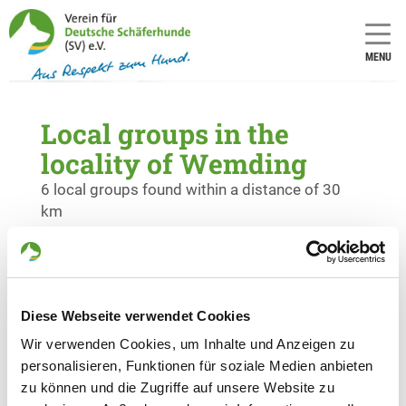
MENU
Local groups in the
locality of Wemding
6 local groups found within a distance of 30
km
OG - Bopfingen/Wuertt.
Am Sandberg / Breitwang
Details
73441 Bopfingen
Diese Webseite verwendet Cookies
Wir verwenden Cookies, um Inhalte und Anzeigen zu
personalisieren, Funktionen für soziale Medien anbieten
OG - Langenaltheim und Umgebung
zu können und die Zugriffe auf unsere Website zu
Herrnstr. 25
Details