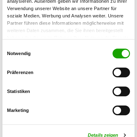
analysieren. Außerdem geben wir Informationen zu Ihrer
91799 Langenaltheim
Verwendung unserer Website an unsere Partner für
soziale Medien, Werbung und Analysen weiter. Unsere
OG - Weißenburg e.V.
Partner führen diese Informationen möglicherweise mit
Gunzenhausener Str. 47
weiteren Daten zusammen, die Sie ihnen bereitgestellt
Details
91781 Weißenburg
haben oder die sie im Rahmen Ihrer Nutzung der Dienste
gesammelt haben. Sie geben Einwilligung zu unseren
Einwilligungsauswahl
Cookies, wenn Sie unsere Webseite weiterhin nutzen.
Notwendig
OG - Donauwörth e.V.
Am Wörnitzwehr 1
Details
86609 Donauwörth
Präferenzen
OG - Nördlingen e.V.
Statistiken
Kaiserwiese 6
Details
86720 Nördlingen
Marketing
OG - Wemding
Bgm.-Fackler-Str. 9
Details zeigen