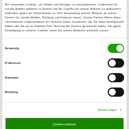
Murgerweg 20
Wir verwenden Cookies, um Inhalte und Anzeigen zu personalisieren, Funktionen für
Details
soziale Medien anbieten zu können und die Zugriffe auf unsere Website zu analysieren.
79713 Bad Säckingen
Außerdem geben wir Informationen zu Ihrer Verwendung unserer Website an unsere
Partner für soziale Medien, Werbung und Analysen weiter. Unsere Partner führen diese
Informationen möglicherweise mit weiteren Daten zusammen, die Sie ihnen bereitgestellt
haben oder die sie im Rahmen Ihrer Nutzung der Dienste gesammelt haben. Sie geben
OG - Schopfheim-Langenau e.V.
Einwilligung zu unseren Cookies, wenn Sie unsere Webseite weiterhin nutzen.
An der kleinen Wiese
Details
79650 Schopfheim
Einwilligungsauswahl
Notwendig
OG - Wehr/Baden
Präferenzen
St.-Wolfgang-Weg 5
Details
79664 Wehr
Statistiken
Marketing
OG - Zell i. Wiesental
Friedrichshöhe
Details
79669 Zell im Wiesental
Details zeigen
Cookies zulassen
OG - Steinen-Höllstein/Baden