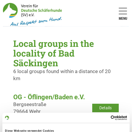
MENU
Local groups in the
locality of Bad
Säckingen
6 local groups found within a distance of 20
km
OG - Öflingen/Baden e.V.
Bergseestraße
Details
79664 Wehr
OG - Säckingen/Oberrh.
Diese Webseite verwendet Cookies