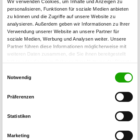
Wir verwenden Cookies, um Inhalte und Anzeigen zu
Nutriastr.
personalisieren, Funktionen für soziale Medien anbieten
Details
49661 Cloppenburg
zu können und die Zugriffe auf unsere Website zu
analysieren. Außerdem geben wir Informationen zu Ihrer
Verwendung unserer Website an unsere Partner für
OG - Naturpark Dümmer
soziale Medien, Werbung und Analysen weiter. Unsere
Zur Schulheide 34
Details
Partner führen diese Informationen möglicherweise mit
49448 Stemshorn
weiteren Daten zusammen, die Sie ihnen bereitgestellt
haben oder die sie im Rahmen Ihrer Nutzung der Dienste
OG - Rehden-Dickel
gesammelt haben. Sie geben Einwilligung zu unseren
Einwilligungsauswahl
Am Sportplatz 9
Cookies, wenn Sie unsere Webseite weiterhin nutzen.
Notwendig
Details
49453 Dickel
Präferenzen
OG - Vechta
Balzweg 4
Details
Statistiken
49377 Vechta
Marketing
OG - Dinklage e.V.