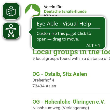
Local groups in the lo
9 local groups found within a distance of
OG - Ostalb, Sitz Aalen
Dreherhof 4
73434 Aalen
OG - Hohenlohe-Öhringen e.V.
Nussbaumweg (Verlängerung)