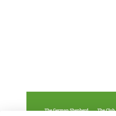
The German Shepherd
The Club