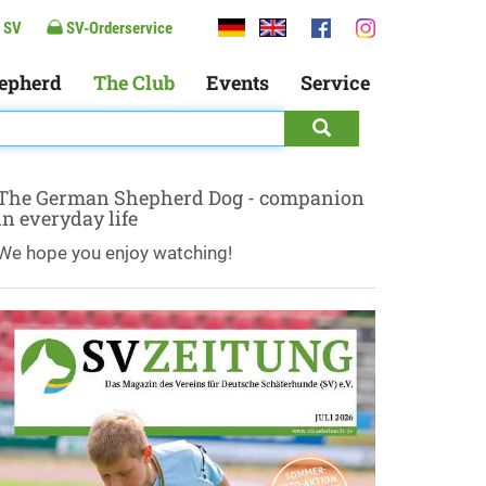
 SV
SV-Orderservice
epherd
The Club
Events
Service
The German Shepherd Dog - companion
in everyday life
We hope you enjoy watching!