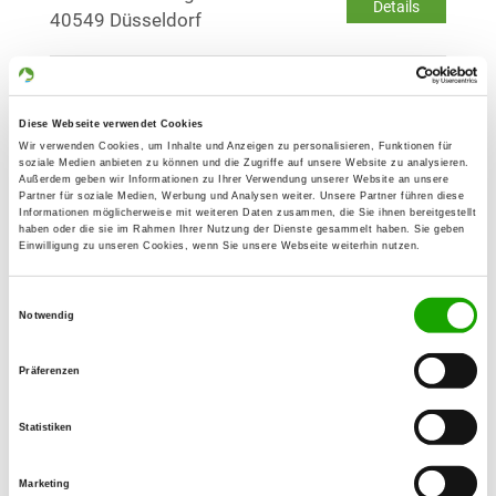
Details
40549 Düsseldorf
OG - Giesenkirchen-Schelsen
Am Hampesweg 39
Diese Webseite verwendet Cookies
Details
41238 Mönchengladbach-Rheydt
Wir verwenden Cookies, um Inhalte und Anzeigen zu personalisieren, Funktionen für
soziale Medien anbieten zu können und die Zugriffe auf unsere Website zu analysieren.
Außerdem geben wir Informationen zu Ihrer Verwendung unserer Website an unsere
Partner für soziale Medien, Werbung und Analysen weiter. Unsere Partner führen diese
OG - Hilden-Nord
Informationen möglicherweise mit weiteren Daten zusammen, die Sie ihnen bereitgestellt
haben oder die sie im Rahmen Ihrer Nutzung der Dienste gesammelt haben. Sie geben
Lodenheide 30
Einwilligung zu unseren Cookies, wenn Sie unsere Webseite weiterhin nutzen.
Details
40721 Hilden
Einwilligungsauswahl
Notwendig
OG - Köln
Macohof
Präferenzen
Details
41564 Kaarst
Statistiken
OG - Krefeld
Marketing
Heinrich-Malina-Straße 92