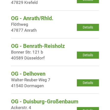
47829 Krefeld
OG - Anrath/Rhld.
Flöthweg
Details
47877 Anrath
OG - Benrath-Reisholz
Bonner Str. 121 b
Details
40589 Düsseldorf
OG - Delhoven
Walter-Reuber-Weg 7
Details
41540 Dormagen
OG - Duisburg-Großenbaum
Ackerstr. 4