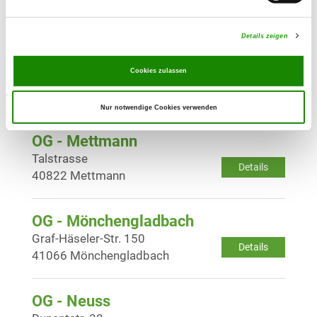
Details
47809 Krefeld-Oppum
Details zeigen
OG - Krefeld-Fischeln
Cookies zulassen
Bacherstr. 60
Details
47807 Krefeld
Nur notwendige Cookies verwenden
OG - Mettmann
Talstrasse
Details
40822 Mettmann
OG - Mönchengladbach
Graf-Häseler-Str. 150
Details
41066 Mönchengladbach
OG - Neuss