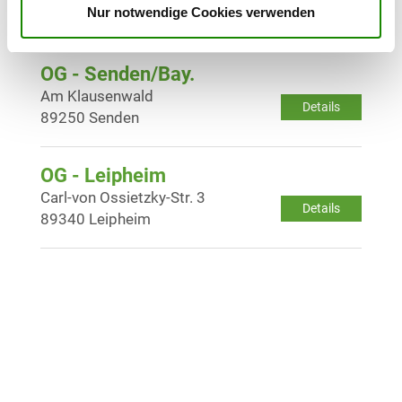
Details
Nur notwendige Cookies verwenden
89284 Pfaffenhofen-Kadeltshofen
OG - Senden/Bay.
Am Klausenwald
Details
89250 Senden
OG - Leipheim
Carl-von Ossietzky-Str. 3
Details
89340 Leipheim