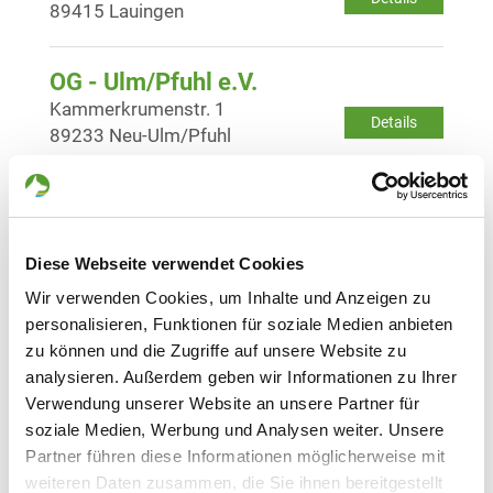
89415 Lauingen
OG - Ulm/Pfuhl e.V.
Kammerkrumenstr. 1
Details
89233 Neu-Ulm/Pfuhl
OG - Ulm-Söflingen
Lehrertalweg 240
Details
89081 Ulm-Söflingen
Diese Webseite verwendet Cookies
Wir verwenden Cookies, um Inhalte und Anzeigen zu
personalisieren, Funktionen für soziale Medien anbieten
OG - Ulm/Neu-Ulm gegr. 1910 e.V.
zu können und die Zugriffe auf unsere Website zu
Muthenhölzle 25
Details
analysieren. Außerdem geben wir Informationen zu Ihrer
89231 Neu-Ulm
Verwendung unserer Website an unsere Partner für
soziale Medien, Werbung und Analysen weiter. Unsere
OG - Burgau
Partner führen diese Informationen möglicherweise mit
Remsharter Strasse
weiteren Daten zusammen, die Sie ihnen bereitgestellt