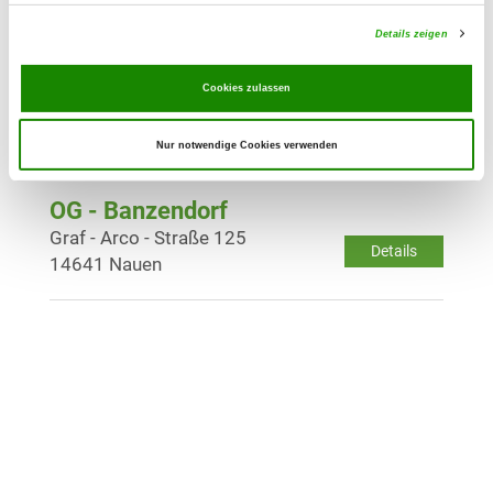
Details
14712 Röthenow-Göttlin
Details zeigen
OG - Tangermünder Elbbrücke
Cookies zulassen
Arneburgerstr. 34 H
Details
39590 Tangermünde
Nur notwendige Cookies verwenden
OG - Banzendorf
Graf - Arco - Straße 125
Details
14641 Nauen