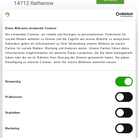
14712 Rathenow
OG - Neuruppin e.V.
Diese Webseite verwendet Cookies
Weg zur Chaussee
Details
Wir verwenden Cookies, um Inhalte und Anzeigen zu personalisieren, Funktionen für
16816 Neuruppin
soziale Medien anbieten zu können und die Zugriffe auf unsere Website zu analysieren.
Außerdem geben wir Informationen zu Ihrer Verwendung unserer Website an unsere
Partner für soziale Medien, Werbung und Analysen weiter. Unsere Partner führen diese
Informationen möglicherweise mit weiteren Daten zusammen, die Sie ihnen bereitgestellt
OG - Tangermünde
haben oder die sie im Rahmen Ihrer Nutzung der Dienste gesammelt haben. Sie geben
Einwilligung zu unseren Cookies, wenn Sie unsere Webseite weiterhin nutzen.
Schwarzer Weg 3
Details
39590 Tangermünde
Einwilligungsauswahl
Notwendig
OG - Hundesportverein Havelberg
Präferenzen
Elbstraße 5
Details
39539 Havelberg
Statistiken
OG - Göttlin
Marketing
Schollener Strasse