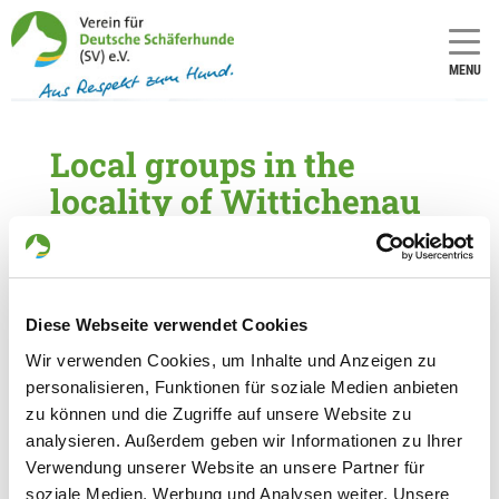
MENU
Local groups in the
locality of Wittichenau
5 local groups found within a distance of 30
km
Diese Webseite verwendet Cookies
OG - Lauta e.V.
K.-Liebknecht-Str. 28a
Wir verwenden Cookies, um Inhalte und Anzeigen zu
Details
02991 Lauta
personalisieren, Funktionen für soziale Medien anbieten
zu können und die Zugriffe auf unsere Website zu
analysieren. Außerdem geben wir Informationen zu Ihrer
OG - Hundeclub Lohsa e.V.
Verwendung unserer Website an unsere Partner für
Zum Neuhof 46 a
soziale Medien, Werbung und Analysen weiter. Unsere
Details