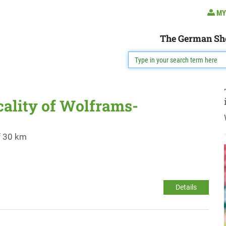
MY
The German Sh
ocality of Wolframs-
f 30 km
Details