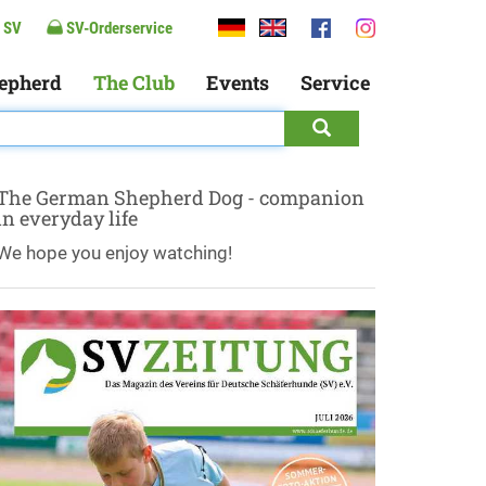
 SV
SV-Orderservice
epherd
The Club
Events
Service
The German Shepherd Dog - companion
in everyday life
We hope you enjoy watching!