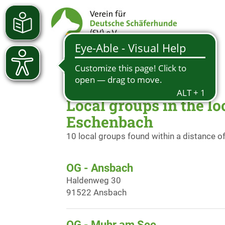
Local groups in the l
Eschenbach
10 local groups found within a distance o
OG - Ansbach
Haldenweg 30
91522 Ansbach
OG - Muhr am See