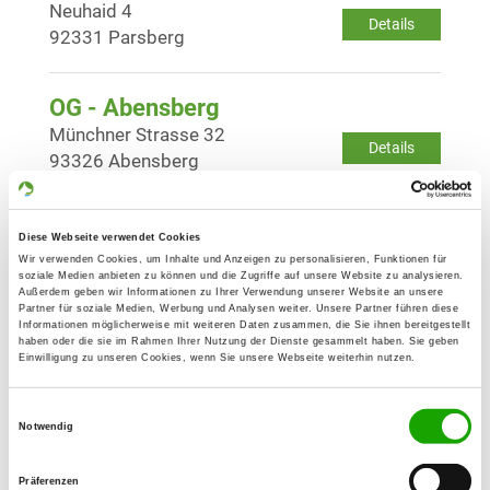
Neuhaid 4
Details
92331 Parsberg
OG - Abensberg
Münchner Strasse 32
Details
93326 Abensberg
OG - Bad Abbach
Diese Webseite verwendet Cookies
Stinkelbrunn-Str. 31
Wir verwenden Cookies, um Inhalte und Anzeigen zu personalisieren, Funktionen für
Details
soziale Medien anbieten zu können und die Zugriffe auf unsere Website zu analysieren.
93077 Bad Abbach
Außerdem geben wir Informationen zu Ihrer Verwendung unserer Website an unsere
Partner für soziale Medien, Werbung und Analysen weiter. Unsere Partner führen diese
Informationen möglicherweise mit weiteren Daten zusammen, die Sie ihnen bereitgestellt
haben oder die sie im Rahmen Ihrer Nutzung der Dienste gesammelt haben. Sie geben
OG - Ingolstadt-Mailing e.V.
Einwilligung zu unseren Cookies, wenn Sie unsere Webseite weiterhin nutzen.
Am Roding
Details
85055 Ingolstadt
Einwilligungsauswahl
Notwendig
OG - Ingolstadt-Süd e.V.
Präferenzen