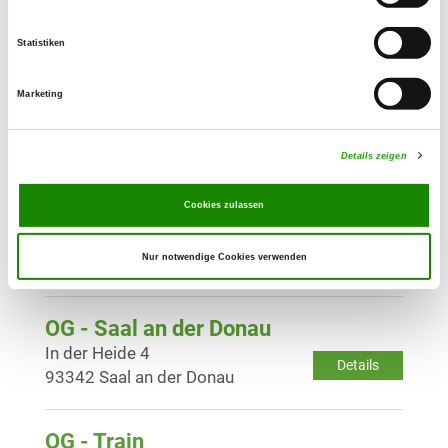
Kothauer Str. 169
Details
85053 Ingolstadt
Statistiken
Marketing
OG - Kelheim e.V.
Hienheimerstr. 40
Details
93309 Kelheim
Details zeigen
Cookies zulassen
OG - Riedenburg
Kiefernweg
Details
Nur notwendige Cookies verwenden
93339 Riedenburg-Gleislhof
OG - Saal an der Donau
In der Heide 4
Details
93342 Saal an der Donau
OG - Train